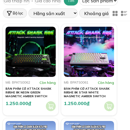
-
Tìm
Bộ lọc
Mã: BPATS0062
Còn hàng
Mã: BPATS0061
Còn hàng
BÀN PHÍM CƠ ATTACK SHARK
BÀN PHÍM CƠ ATTACK SHARK
R85HE 8K NEON GREEN
R85HE 8K STAR WHITE
MAGNETIC AMBER SWITCH
MAGNETIC AMBER SWITCH
1.250.000
đ
1.250.000
đ