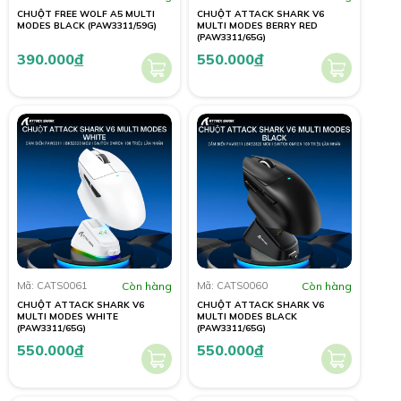
CHUỘT FREE WOLF A5 MULTI
CHUỘT ATTACK SHARK V6
MODES BLACK (PAW3311/59G)
MULTI MODES BERRY RED
(PAW3311/65G)
390.000
đ
550.000
đ
Mã: CATS0061
Còn hàng
Mã: CATS0060
Còn hàng
CHUỘT ATTACK SHARK V6
CHUỘT ATTACK SHARK V6
MULTI MODES WHITE
MULTI MODES BLACK
(PAW3311/65G)
(PAW3311/65G)
550.000
đ
550.000
đ