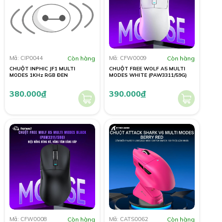
Mã: CIP0044
Còn hàng
Mã: CFW0009
Còn hàng
CHUỘT INPHIC JF1 MULTI
CHUỘT FREE WOLF A5 MULTI
MODES 1KHz RGB ĐEN
MODES WHITE (PAW3311/59G)
380.000
đ
390.000
đ
Mã: CFW0008
Còn hàng
Mã: CATS0062
Còn hàng