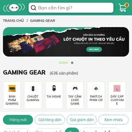
0
TRANG CHỦ
GAMING GEAR
GAMING GEAR
(636 sản phẩm)
BÀN
CHUỘT
TAI NGHE
TAY CẦM
SWITCH
DÂY CÁP
PHÍM
GAMING
CHƠI
PHÍM CƠ
CUSTOM
GAMING
GAME
E
Hàng mới
Giá tăng dần
Giá giảm dần
Xem nhiều