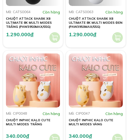
Mã: CATS0064
Còn hàng
Mã: CATS0063
Còn hàng
CHUỘT ATTACK SHARK X8
CHUỘT ATTACK SHARK X8
ULTIMATE 8K MULTI MODES
ULTIMATE 8K MULTI MODES ĐEN
TRẮNG (PAW3950MAX/55G)
(PAW3950MAX/55G)
1.290.000
đ
1.290.000
đ
Mã: CIP0048
Còn hàng
Mã: CIP0047
Còn hàng
CHUỘT INPHIC KALO CUTE
CHUỘT INPHIC KALO CUTE
MULTI MODES TRẮNG
MULTI MODES VÀNG
340.000
đ
340.000
đ