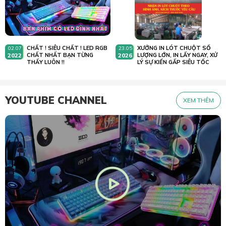
CHẤT ! SIÊU CHẤT ! LED RGB
XƯỞNG IN LÓT CHUỘT SỐ
02.07
23.05
2022
CHẤT NHẤT BẠN TỪNG
2026
LƯỢNG LỚN, IN LẤY NGAY, XỬ
THẤY LUÔN !!
LÝ SỰ KIẾN GẤP SIÊU TỐC
YOUTUBE CHANNEL
XEM THÊM