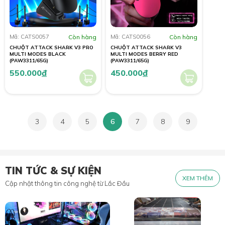
Mã: CATS0057
Còn hàng
Mã: CATS0056
Còn hàng
CHUỘT ATTACK SHARK V3 PRO
CHUỘT ATTACK SHARK V3
MULTI MODES BLACK
MULTI MODES BERRY RED
(PAW3311/65G)
(PAW3311/65G)
550.000
đ
450.000
đ
3
4
5
6
7
8
9
TIN TỨC & SỰ KIỆN
XEM THÊM
Cập nhật thông tin công nghệ từ Lắc Đầu