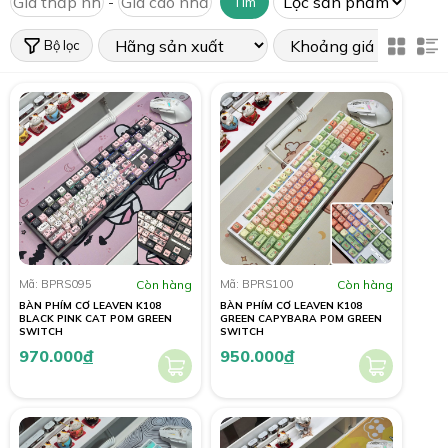
-
Tìm
Bộ lọc
Mã: BPRS095
Còn hàng
Mã: BPRS100
Còn hàng
BÀN PHÍM CƠ LEAVEN K108
BÀN PHÍM CƠ LEAVEN K108
BLACK PINK CAT POM GREEN
GREEN CAPYBARA POM GREEN
SWITCH
SWITCH
970.000
đ
950.000
đ