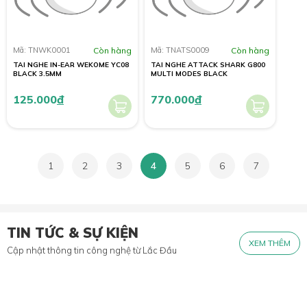
Mã: TNWK0001
Còn hàng
Mã: TNATS0009
Còn hàng
TAI NGHE IN-EAR WEKOME YC08
TAI NGHE ATTACK SHARK G800
BLACK 3.5MM
MULTI MODES BLACK
125.000
đ
770.000
đ
1
2
3
4
5
6
7
TIN TỨC & SỰ KIỆN
XEM THÊM
Cập nhật thông tin công nghệ từ Lắc Đầu