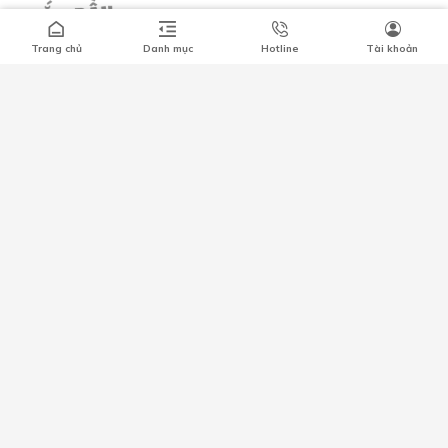
Trang chủ
Danh mục
Hotline
Tài khoản
Số 66 Xã Đàn, Phường Phương Liên, Quận Đống Đa, Hà Nội
0349296461
lacdaushop@gmail.com
HỖ TRỢ KHÁCH HÀNG
CHÍNH SÁCH CHUNG
Công ty trách nhiệm hữu hạn MAGITECH