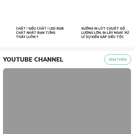
CHẤT ! SIÊU CHẤT ! LED RGB
XƯỞNG IN LÓT CHUỘT SỐ
02.07
23.05
2022
CHẤT NHẤT BẠN TỪNG
2026
LƯỢNG LỚN, IN LẤY NGAY, XỬ
THẤY LUÔN !!
LÝ SỰ KIẾN GẤP SIÊU TỐC
YOUTUBE CHANNEL
XEM THÊM