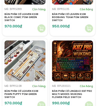
Mã: BPRS099
Còn hàng
Mã: BPRS105
Còn hàng
BÀN PHÍM CƠ LEAVEN K108
BÀN PHÍM CƠ LEAVEN K108
BLACK COMIC POM GREEN
BOOBANG TEAM POM GREEN
SWITCH
SWITCH
970.000
đ
950.000
đ
Mã: BPRS108
Còn hàng
Mã: BPLB0021
Còn hàng
BÀN PHÍM CƠ LEAVEN K108
BÀN PHÍM CƠ LINGBAO K87 PRO
PAWN PUPPY POM GREEN
MULTI MODES WUKONG
SWITCH
FLOWER FIELD SWITCH
970.000
đ
990.000
đ