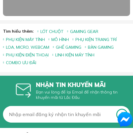
Tìm hiểu thêm:
LÓT CHUỘT
GAMING GEAR
PHỤ KIỆN MÁY TÍNH
MÔ HÌNH
PHỤ KIỆN TRANG TRÍ
LOA, MICRO, WEBCAM
GHẾ GAMING
BÀN GAMING
PHỤ KIỆN ĐIỆN THOẠI
LINH KIỆN MÁY TÍNH
COMBO ƯU ĐÃI
NHẬN TIN KHUYẾN MÃI
Bạn vui lòng để lại Email để nhận thông tin
khuyến mãi từ Lắc Đầu