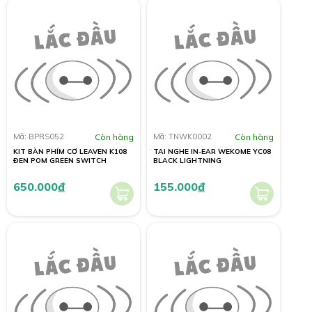
Mã: BPRS052
Còn hàng
Mã: TNWK0002
Còn hàng
KIT BÀN PHÍM CƠ LEAVEN K108
TAI NGHE IN-EAR WEKOME YC08
ĐEN POM GREEN SWITCH
BLACK LIGHTNING
650.000
đ
155.000
đ