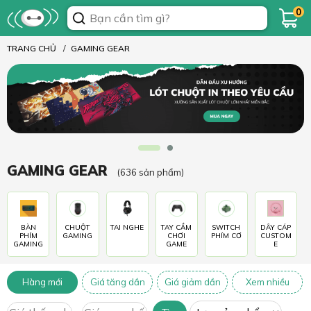
0
TRANG CHỦ
GAMING GEAR
GAMING GEAR
(636 sản phẩm)
BÀN
CHUỘT
TAI NGHE
TAY CẦM
SWITCH
DÂY CÁP
PHÍM
GAMING
CHƠI
PHÍM CƠ
CUSTOM
GAMING
GAME
E
Hàng mới
Giá tăng dần
Giá giảm dần
Xem nhiều