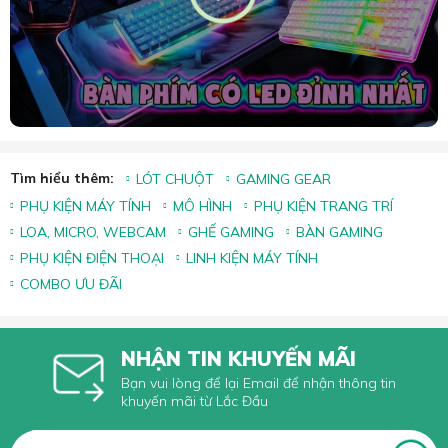
Tìm hiểu thêm:
LÓT CHUỘT
GAMING GEAR
PHỤ KIỆN MÁY TÍNH
MÔ HÌNH
PHỤ KIỆN TRANG TRÍ
LOA, MICRO, WEBCAM
GHẾ GAMING
BÀN GAMING
PHỤ KIỆN ĐIỆN THOẠI
LINH KIỆN MÁY TÍNH
COMBO ƯU ĐÃI
NHẬN TIN KHUYẾN MÃI
Bạn vui lòng để lại Email để nhận thông tin
khuyến mãi từ Lắc Đầu