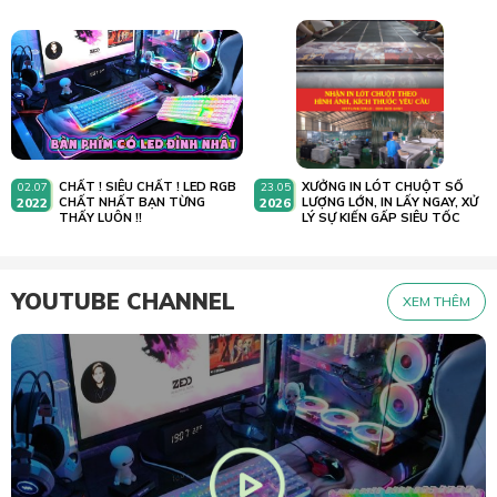
CHẤT ! SIÊU CHẤT ! LED RGB
XƯỞNG IN LÓT CHUỘT SỐ
02.07
23.05
2022
CHẤT NHẤT BẠN TỪNG
2026
LƯỢNG LỚN, IN LẤY NGAY, XỬ
THẤY LUÔN !!
LÝ SỰ KIẾN GẤP SIÊU TỐC
YOUTUBE CHANNEL
XEM THÊM