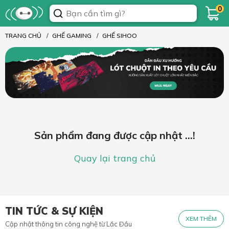
0
TRANG CHỦ
GHẾ GAMING
GHẾ SIHOO
Sản phẩm đang được cập nhật ...!
Quay lại trang chủ
TIN TỨC & SỰ KIỆN
XEM THÊM
Cập nhật thông tin công nghệ từ Lắc Đầu