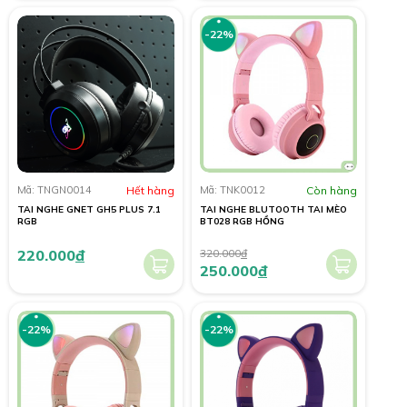
-22%
Mã: TNGN0014
Hết hàng
Mã: TNK0012
Còn hàng
TAI NGHE GNET GH5 PLUS 7.1
TAI NGHE BLUTOOTH TAI MÈO
RGB
BT028 RGB HỒNG
220.000
đ
320.000
đ
250.000
đ
-22%
-22%