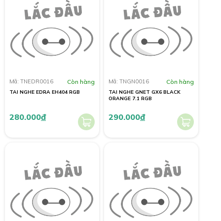
Mã: TNEDR0016
Còn hàng
Mã: TNGN0016
Còn hàng
TAI NGHE EDRA EH404 RGB
TAI NGHE GNET GX6 BLACK
ORANGE 7.1 RGB
280.000
đ
290.000
đ