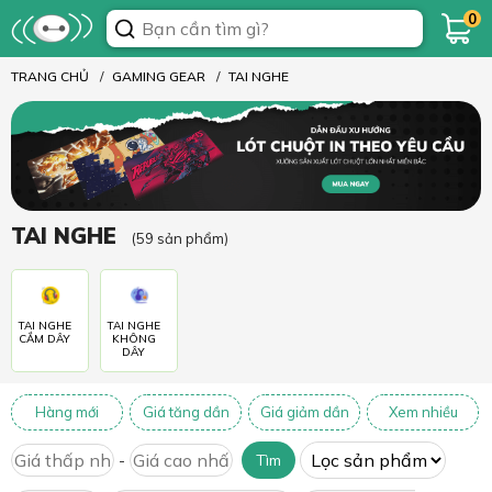
0
TRANG CHỦ
GAMING GEAR
TAI NGHE
TAI NGHE
(59 sản phẩm)
TAI NGHE
TAI NGHE
CẮM DÂY
KHÔNG
DÂY
Hàng mới
Giá tăng dần
Giá giảm dần
Xem nhiều
-
Tìm