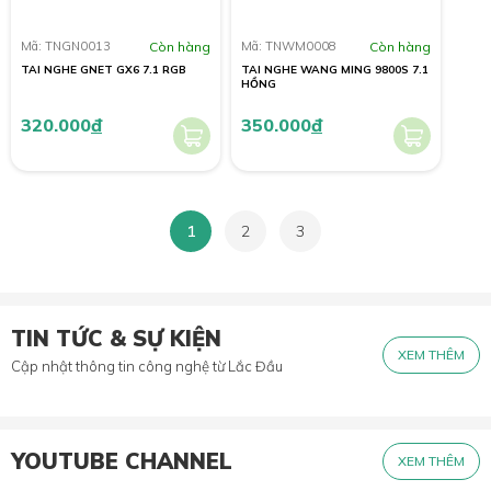
Mã: TNGN0013
Còn hàng
Mã: TNWM0008
Còn hàng
TAI NGHE GNET GX6 7.1 RGB
TAI NGHE WANG MING 9800S 7.1
HỒNG
320.000
đ
350.000
đ
1
2
3
TIN TỨC & SỰ KIỆN
XEM THÊM
Cập nhật thông tin công nghệ từ Lắc Đầu
YOUTUBE CHANNEL
XEM THÊM