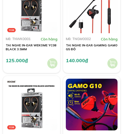
Mã: TNWK0001
Còn hàng
Mã: TNGM0002
Còn hàng
TAI NGHE IN-EAR WEKOME YC08
TAI NGHE IN-EAR GAMING GAMO
BLACK 3.5MM
G5 ĐỎ
125.000
đ
140.000
đ