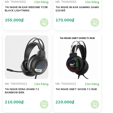
Mã: TNWK0002
Còn hàng
Mã: TNGM0001
Còn hàng
TAI NGHE IN-EAR WEKOME YC08
TAI NGHE IN-EAR GAMING GAMO
BLACK LIGHTNING
G10 ĐỎ
155.000
đ
170.000
đ
Mã: TNEDR0022
Còn hàng
Mã: TNGN0015
Còn hàng
TAI NGHE EDRA EH406 7.1
TAI NGHE GNET GH106 7.1 RGB
RAINBOW ĐEN
210.000
đ
220.000
đ