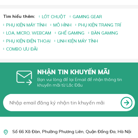
Tìm hiểu thêm:
LÓT CHUỘT
GAMING GEAR
PHỤ KIỆN MÁY TÍNH
MÔ HÌNH
PHỤ KIỆN TRANG TRÍ
LOA, MICRO, WEBCAM
GHẾ GAMING
BÀN GAMING
PHỤ KIỆN ĐIỆN THOẠI
LINH KIỆN MÁY TÍNH
COMBO ƯU ĐÃI
NHẬN TIN KHUYẾN MÃI
Bạn vui lòng để lại Email để nhận thông tin
khuyến mãi từ Lắc Đầu
Số 66 Xã Đàn, Phường Phương Liên, Quận Đống Đa, Hà Nội