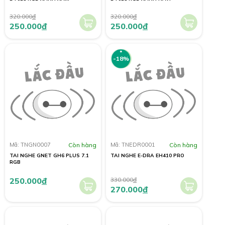
320.000
đ
320.000
đ
250.000
đ
250.000
đ
-18%
Mã: TNGN0007
Còn hàng
Mã: TNEDR0001
Còn hàng
TAI NGHE GNET GH6 PLUS 7.1
TAI NGHE E-DRA EH410 PRO
RGB
250.000
đ
330.000
đ
270.000
đ