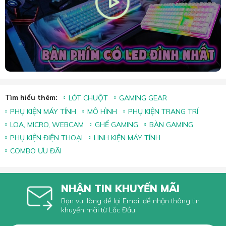
Tìm hiểu thêm:
LÓT CHUỘT
GAMING GEAR
PHỤ KIỆN MÁY TÍNH
MÔ HÌNH
PHỤ KIỆN TRANG TRÍ
LOA, MICRO, WEBCAM
GHẾ GAMING
BÀN GAMING
PHỤ KIỆN ĐIỆN THOẠI
LINH KIỆN MÁY TÍNH
COMBO ƯU ĐÃI
NHẬN TIN KHUYẾN MÃI
Bạn vui lòng để lại Email để nhận thông tin
khuyến mãi từ Lắc Đầu