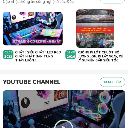
Cập nhật thông tin công nghệ từ Lắc Đầu
CHẤT ! SIÊU CHẤT ! LED RGB
XƯỞNG IN LÓT CHUỘT SỐ
02.07
23.05
2022
CHẤT NHẤT BẠN TỪNG
2026
LƯỢNG LỚN, IN LẤY NGAY, XỬ
THẤY LUÔN !!
LÝ SỰ KIẾN GẤP SIÊU TỐC
YOUTUBE CHANNEL
XEM THÊM