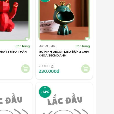
Còn hàng
Mã: MH0463
Còn hàng
ORATE MÈO THẦN
MÔ HÌNH DECOR MÈO ĐỰNG CHÌA
KHÓA 28CM XANH
290.000
đ
230.000
đ
-14%