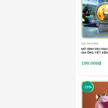
Mã: MH0456
MÔ HÌNH DECORAT
GIA ỐNG TIẾT KIỆ
190.000
đ
-21%