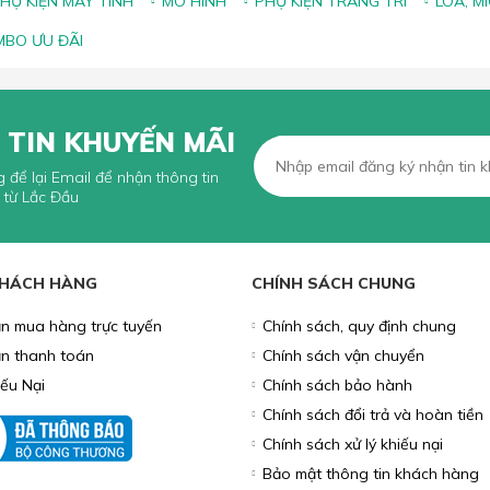
HỤ KIỆN MÁY TÍNH
MÔ HÌNH
PHỤ KIỆN TRANG TRÍ
LOA, M
BO ƯU ĐÃI
 TIN KHUYẾN MÃI
g để lại Email để nhận thông tin
 từ Lắc Đầu
KHÁCH HÀNG
CHÍNH SÁCH CHUNG
n mua hàng trực tuyến
Chính sách, quy định chung
n thanh toán
Chính sách vận chuyển
iếu Nại
Chính sách bảo hành
Chính sách đổi trả và hoàn tiền
Chính sách xử lý khiếu nại
Bảo mật thông tin khách hàng