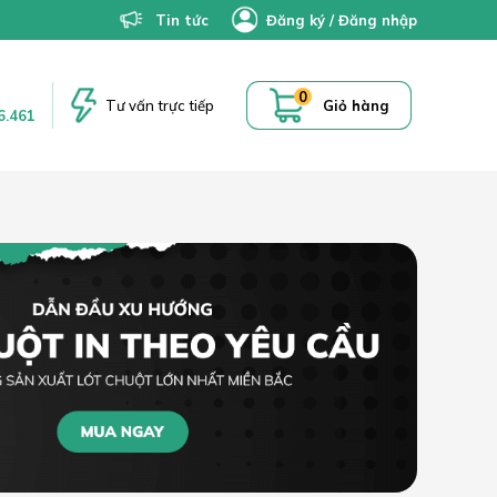
Tin tức
Đăng ký
/
Đăng nhập
0
Tư vấn trực tiếp
Giỏ hàng
6.461