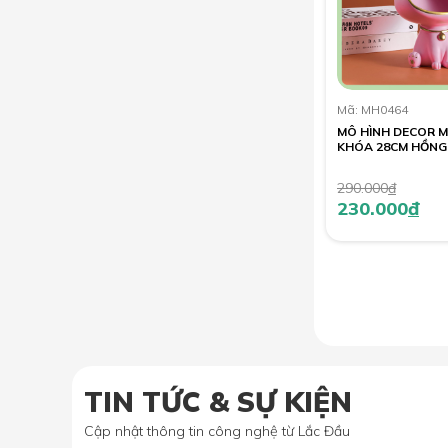
Mã: MH0464
MÔ HÌNH DECOR M
KHÓA 28CM HỒNG
290.000
đ
230.000
đ
TIN TỨC & SỰ KIỆN
Cập nhật thông tin công nghệ từ Lắc Đầu