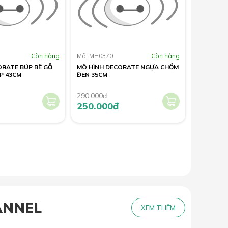
Còn hàng
Mã: MH0370
Còn hàng
ORATE BÚP BÊ GỖ
MÔ HÌNH DECORATE NGỰA CHỒM
P 43CM
ĐEN 35CM
290.000
đ
250.000
đ
ANNEL
XEM THÊM