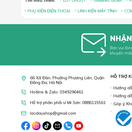
Tìm hiểu thêm:
LÓT CHUỘT
GAMING GEAR
P
PHỤ KIỆN ĐIỆN THOẠI
LINH KIỆN MÁY TÍNH
COM
NHẬN
Bạn vui lòn
khuyến mãi
HỖ TRỢ 
Hướng dẫ
Hướng dẫ
66 Xã Đàn, Phường Phương Liên, Quận
Góp ý, Kh
Đống Đa, Hà Nội
Hotline & Zalo: 0349296461
Hỗ trợ phân phối sỉ Mr.Sơn: 0886115561