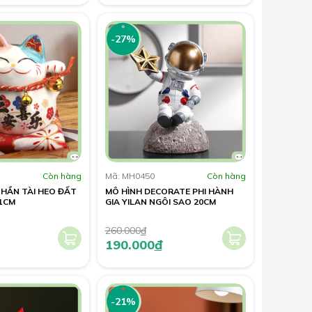
-27%
Còn hàng
Mã: MH0450
Còn hàng
HẦN TÀI HEO ĐẤT
MÔ HÌNH DECORATE PHI HÀNH
1CM
GIA YILAN NGÔI SAO 20CM
260.000
đ
190.000
đ
-21%