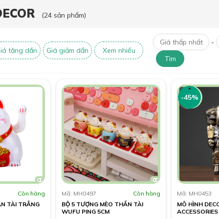
DECOR
(24 sản phẩm)
-
iá tăng dần
Giá giảm dần
Xem nhiều
Tìm
-45%
Còn hàng
Mã: MH0497
Còn hàng
Mã: MH0453
N TÀI TRẮNG
BỘ 5 TƯỢNG MÈO THẦN TÀI
MÔ HÌNH DEC
WUFU PING 5CM
ACCESSORIES