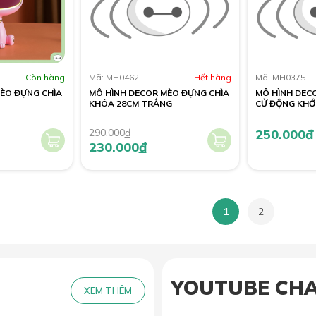
Còn hàng
Mã: MH0462
Hết hàng
Mã: MH0375
ÈO ĐỰNG CHÌA
MÔ HÌNH DECOR MÈO ĐỰNG CHÌA
MÔ HÌNH DEC
KHÓA 28CM TRẮNG
CỬ ĐỘNG KHỚ
290.000
đ
250.000
đ
230.000
đ
1
2
YOUTUBE CH
XEM THÊM