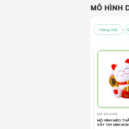
MÔ HÌNH 
Hàng mới
G
Mã: MH0495
MÔ HÌNH MÈO THẦ
VẪY TAY MINI 6CM