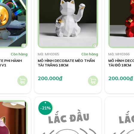
Còn hàng
Mã: MH0365
Còn hàng
Mã: MH0366
E PHI HÀNH
MÔ HÌNH DECORATE MÈO THẦN
MÔ HÌNH DEC
M V1
TÀI TRẮNG 18CM
TÀI ĐỎ 18CM
200.000
đ
200.000
đ
-21%