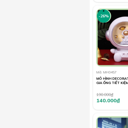
-26%
Mã: MH0457
MÔ HÌNH DECORAT
GIA ỐNG TIẾT KIỆ
190.000
đ
140.000
đ