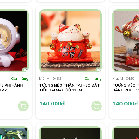
Còn hàng
Mã: MH0499
Còn hàng
Mã: MH0498
E PHI HÀNH
TƯỢNG MÈO THẦN TÀI HEO ĐẤT
TƯỢNG MÈO T
M V2
TIỀN TÀI MÀU ĐỎ 11CM
HẠNH PHÚC 1
140.000
đ
140.000
đ