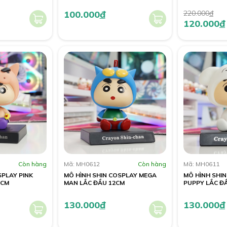
100.000
đ
220.000
đ
120.000
đ
Còn hàng
Mã: MH0612
Còn hàng
Mã: MH0611
SPLAY PINK
MÔ HÌNH SHIN COSPLAY MEGA
MÔ HÌNH SHI
2CM
MAN LẮC ĐẦU 12CM
PUPPY LẮC Đ
130.000
đ
130.000
đ