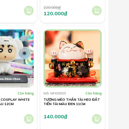
220.000
đ
120.000
đ
Còn hàng
Mã: MH00503
Còn hàng
N COSPLAY WHITE
TƯỢNG MÈO THẦN TÀI HEO ĐẤT
ẦU 12CM
TIỀN TÀI MÀU ĐEN 11CM
140.000
đ