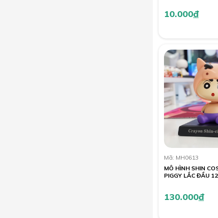
10.000
đ
Mã: MH0613
MÔ HÌNH SHIN CO
PIGGY LẮC ĐẦU 1
130.000
đ