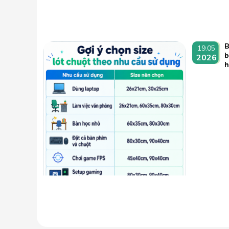
B
19.05
b
2026