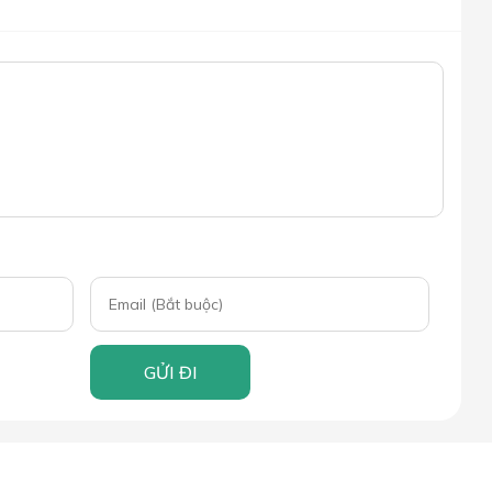
GỬI ĐI