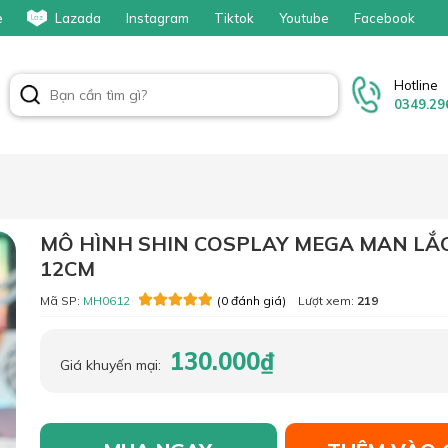
e
Lazada
Instagram
Tiktok
Youtube
Facebook
Hotline
0349.29
MÔ HÌNH SHIN COSPLAY MEGA MAN LẮ
12CM
Mã SP:
MH0612
Lượt xem:
219
(0 đánh giá)
130.000₫
Giá khuyến mại: