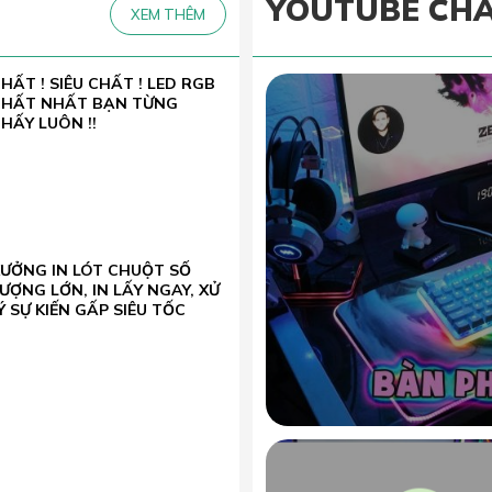
YOUTUBE CH
XEM THÊM
HẤT ! SIÊU CHẤT ! LED RGB
CHẤT NHẤT BẠN TỪNG
HẤY LUÔN !!
XƯỞNG IN LÓT CHUỘT SỐ
ƯỢNG LỚN, IN LẤY NGAY, XỬ
Ý SỰ KIẾN GẤP SIÊU TỐC