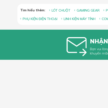
Tìm hiểu thêm:
LÓT CHUỘT
GAMING GEAR
P
PHỤ KIỆN ĐIỆN THOẠI
LINH KIỆN MÁY TÍNH
COM
NHẬN
Bạn vui lòn
khuyến mãi
HỖ TRỢ 
Hướng dẫ
Hướng dẫ
66 Xã Đàn, Phường Phương Liên, Quận
Góp ý, Kh
Đống Đa, Hà Nội
Hotline & Zalo: 0349296461