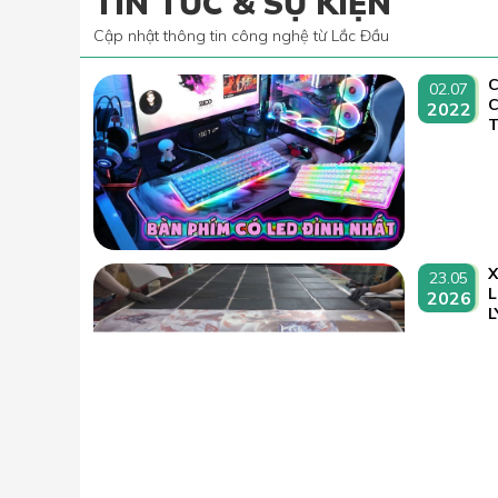
TIN TỨC & SỰ KIỆN
Cập nhật thông tin công nghệ từ Lắc Đầu
C
02.07
2022
T
23.05
L
2026
L