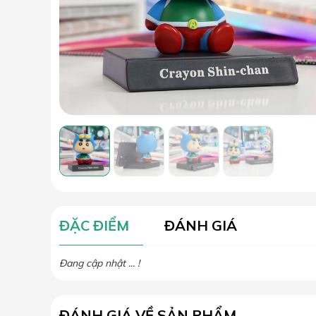
ĐẶC ĐIỂM
ĐÁNH GIÁ
Đang cập nhật ... !
ĐÁNH GIÁ VỀ SẢN PHẨM