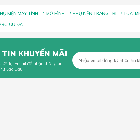
HỤ KIỆN MÁY TÍNH
MÔ HÌNH
PHỤ KIỆN TRANG TRÍ
LOA, M
BO ƯU ĐÃI
 TIN KHUYẾN MÃI
g để lại Email để nhận thông tin
 từ Lắc Đầu
KHÁCH HÀNG
CHÍNH SÁCH CHUNG
n mua hàng trực tuyến
Chính sách, quy định chung
n thanh toán
Chính sách vận chuyển
iếu Nại
Chính sách bảo hành
Chính sách đổi trả và hoàn tiền
Chính sách xử lý khiếu nại