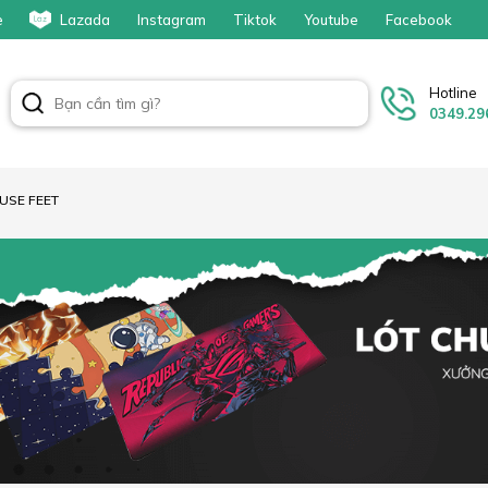
e
Lazada
Instagram
Tiktok
Youtube
Facebook
Hotline
0349.29
OUSE FEET