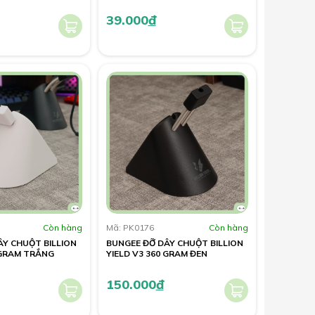
39.000
đ
Còn hàng
Mã: PK0176
Còn hàng
ÂY CHUỘT BILLION
BUNGEE ĐỠ DÂY CHUỘT BILLION
 GRAM TRẮNG
YIELD V3 360 GRAM ĐEN
150.000
đ