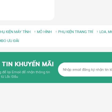
HỤ KIỆN MÁY TÍNH
MÔ HÌNH
PHỤ KIỆN TRANG TRÍ
LOA, M
BO ƯU ĐÃI
 TIN KHUYẾN MÃI
g để lại Email để nhận thông tin
 từ Lắc Đầu
KHÁCH HÀNG
CHÍNH SÁCH CHUNG
n mua hàng trực tuyến
Chính sách, quy định chung