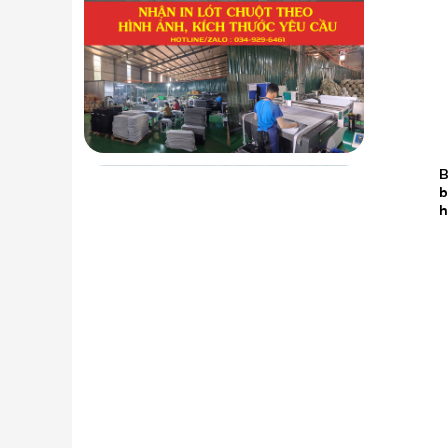
B
19.05
b
2026