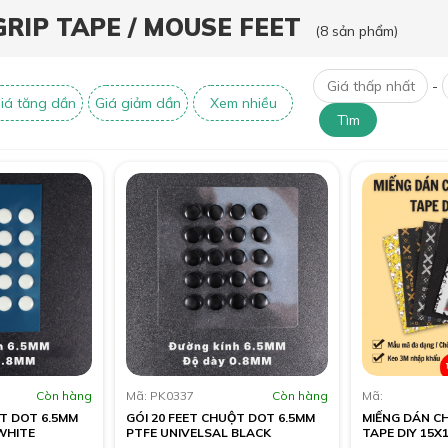
GRIP TAPE / MOUSE FEET
(8 sản phẩm)
-
iá tăng dần
Giá giảm dần
Xem nhiều
Tìm
Còn hàng
Mã: PK0337
Còn hàng
Mã:
ỘT DOT 6.5MM
GÓI 20 FEET CHUỘT DOT 6.5MM
MIẾNG DÁN C
WHITE
PTFE UNIVELSAL BLACK
TAPE DIY 15X