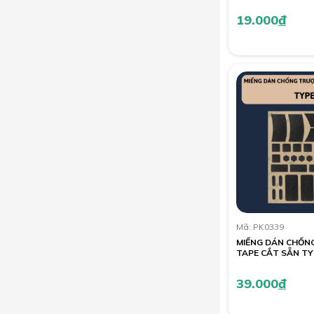
19.000
đ
Mã: PK0339
MIẾNG DÁN CHỐN
TAPE CẮT SẴN TY
39.000
đ