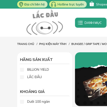
Địa chỉ liên hệ
Hotline trực tuyến
Shope
DANH MỤC
TRANG CHỦ
PHỤ KIỆN MÁY TÍNH
BUNGEE / GRIP TAPE / M
HÃNG SẢN XUẤT
BILLION YIELD
LẮC ĐẦU
KHOẢNG GIÁ
Dưới 100 ngàn