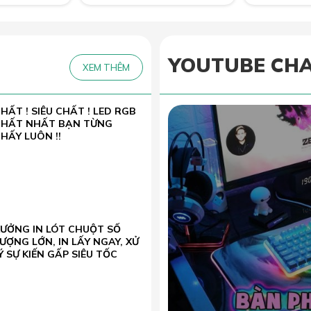
YOUTUBE CH
XEM THÊM
HẤT ! SIÊU CHẤT ! LED RGB
CHẤT NHẤT BẠN TỪNG
HẤY LUÔN !!
XƯỞNG IN LÓT CHUỘT SỐ
ƯỢNG LỚN, IN LẤY NGAY, XỬ
Ý SỰ KIẾN GẤP SIÊU TỐC