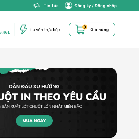
Tin tức
Đăng ký
/
Đăng nhập
0
Tư vấn trực tiếp
Giỏ hàng
6.461