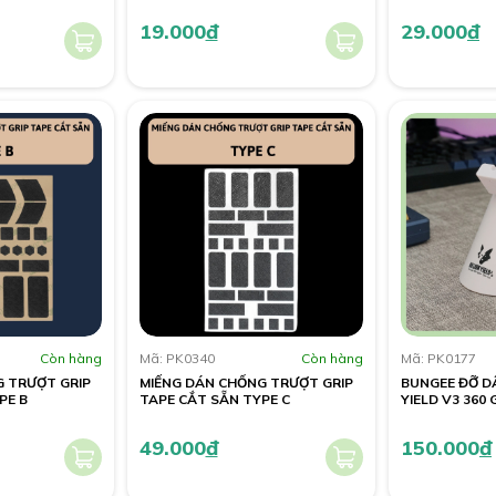
19.000
đ
29.000
đ
Còn hàng
Mã: PK0340
Còn hàng
Mã: PK0177
G TRƯỢT GRIP
MIẾNG DÁN CHỐNG TRƯỢT GRIP
BUNGEE ĐỠ D
PE B
TAPE CẮT SẴN TYPE C
YIELD V3 360
49.000
đ
150.000
đ