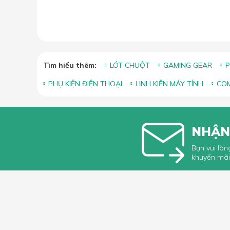
Tìm hiểu thêm:
LÓT CHUỘT
GAMING GEAR
P
PHỤ KIỆN ĐIỆN THOẠI
LINH KIỆN MÁY TÍNH
COM
NHẬN
Bạn vui lòn
khuyến mãi
HỖ TRỢ 
Hướng dẫ