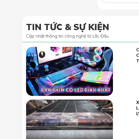
TIN TỨC & SỰ KIỆN
Cập nhật thông tin công nghệ từ Lắc Đầu
C
02.07
2022
T
23.05
L
2026
L