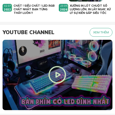
CHẤT ! SIÊU CHẤT ! LED RGB
XƯỞNG IN LÓT CHUỘT SỐ
02.07
23.05
2022
CHẤT NHẤT BẠN TỪNG
2026
LƯỢNG LỚN, IN LẤY NGAY, XỬ
THẤY LUÔN !!
LÝ SỰ KIẾN GẤP SIÊU TỐC
YOUTUBE CHANNEL
XEM THÊM