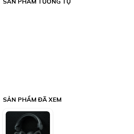
SẢN PHẨM TƯƠNG TỰ
SẢN PHẨM ĐÃ XEM