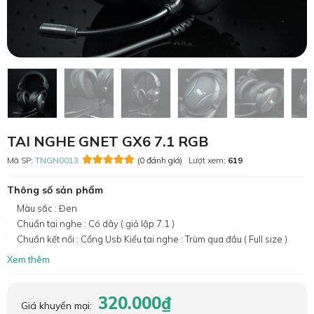
TAI NGHE GNET GX6 7.1 RGB
Mã SP:
TNGN0013
(0 đánh giá)
Lượt xem:
619
Thông số sản phẩm
Màu sắc : Đen
Chuẩn tai nghe : Có dây ( giả lập 7.1 )
Chuẩn kết nối : Cổng Usb Kiểu tai nghe : Trùm qua đầu ( Full size )
Xem thêm
320.000₫
Giá khuyến mại: