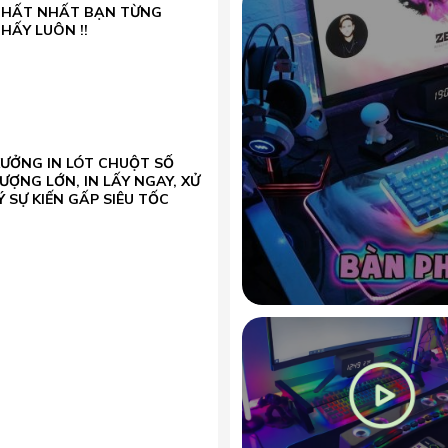
CHẤT NHẤT BẠN TỪNG
HẤY LUÔN !!
XƯỞNG IN LÓT CHUỘT SỐ
ƯỢNG LỚN, IN LẤY NGAY, XỬ
Ý SỰ KIẾN GẤP SIÊU TỐC