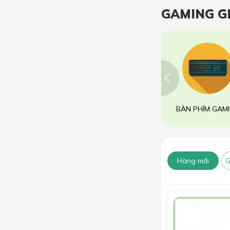
GAMING G
BÀN PHÍM GAM
Hàng mới
G