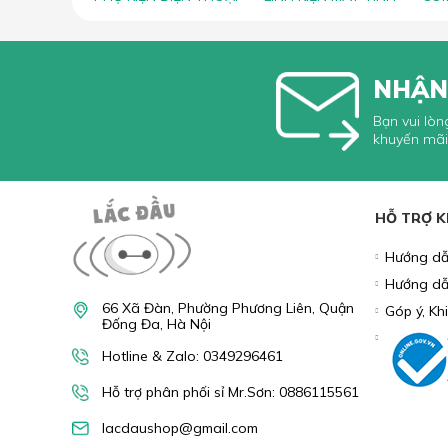
NHẬN
Bạn vui lòn
khuyến mãi
HỖ TRỢ 
Hướng dẫ
Hướng dẫ
66 Xã Đàn, Phường Phương Liên, Quận
Góp ý, Kh
Đống Đa, Hà Nội
Hotline & Zalo: 0349296461
Hỗ trợ phân phối sỉ Mr.Sơn: 0886115561
lacdaushop@gmail.com