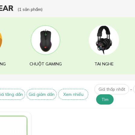
EAR
(1 sản phẩm)
ING
CHUỘT GAMING
TAI NGHE
-
iá tăng dần
Giá giảm dần
Xem nhiều
Tìm