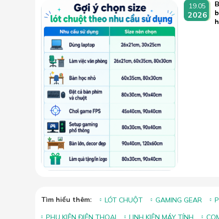
B
19.05
b
2026
Tìm hiểu thêm:
LÓT CHUỘT
GAMING GEAR
P
PHỤ KIỆN ĐIỆN THOẠI
LINH KIỆN MÁY TÍNH
COM