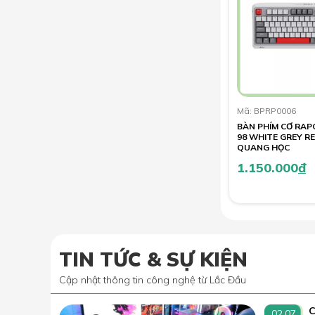
Mã: BPRP0006
BÀN PHÍM CƠ RAP
98 WHITE GREY R
QUANG HỌC
1.150.000
đ
TIN TỨC & SỰ KIỆN
Cập nhật thông tin công nghệ từ Lắc Đầu
C
02.07