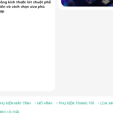
ảng kích thước lót chuột phổ
iến và cách chọn size phù
hợp
HỤ KIỆN MÁY TÍNH
MÔ HÌNH
PHỤ KIỆN TRANG TRÍ
LOA, M
BO ƯU ĐÃI