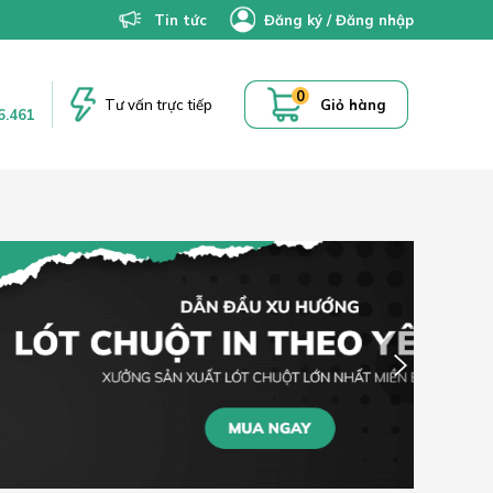
Tin tức
Đăng ký
/
Đăng nhập
0
Tư vấn trực tiếp
Giỏ hàng
6.461