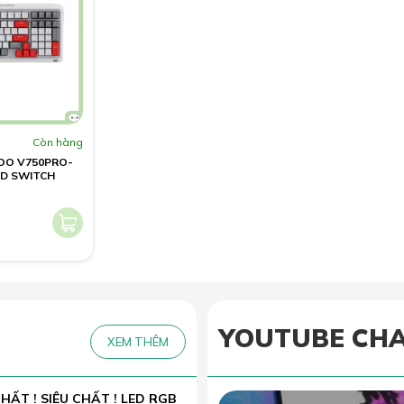
Còn hàng
OO V750PRO-
ED SWITCH
YOUTUBE CH
XEM THÊM
HẤT ! SIÊU CHẤT ! LED RGB