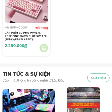
Mã: BPPMO0007
Hết hàng
BÀN PHÍM CƠ PMO WAVE75
ROSE PINK SNOW BLUE SWITCH
(SPRAY/FR4 PLATE/TẠ
THÉP/8000mAh)
2.290.000
đ
TIN TỨC & SỰ KIỆN
XEM THÊM
Cập nhật thông tin công nghệ từ Lắc Đầu