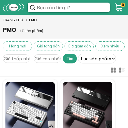
0
TRANG CHỦ
PMO
PMO
(7 sản phẩm)
Hàng mới
Giá tăng dần
Giá giảm dần
Xem nhiều
-
Tìm