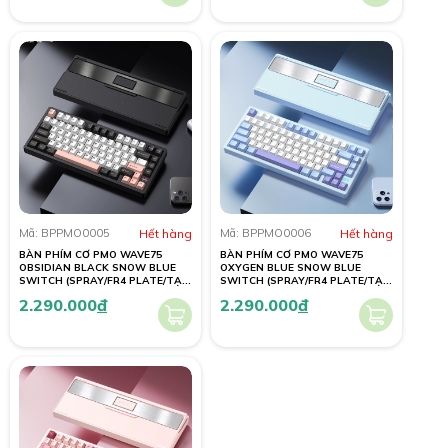
Mã: BPPMO0005
Hết hàng
Mã: BPPMO0006
Hết hàng
BÀN PHÍM CƠ PMO WAVE75
BÀN PHÍM CƠ PMO WAVE75
OBSIDIAN BLACK SNOW BLUE
OXYGEN BLUE SNOW BLUE
SWITCH (SPRAY/FR4 PLATE/TẠ
SWITCH (SPRAY/FR4 PLATE/TẠ
THÉP/8000mAh)
THÉP/8000mAh)
2.290.000
đ
2.290.000
đ