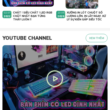
CHẤT ! SIÊU CHẤT ! LED RGB
XƯỞNG IN LÓT CHUỘT SỐ
02.07
23.05
2022
CHẤT NHẤT BẠN TỪNG
2026
LƯỢNG LỚN, IN LẤY NGAY, XỬ
THẤY LUÔN !!
LÝ SỰ KIẾN GẤP SIÊU TỐC
YOUTUBE CHANNEL
XEM THÊM