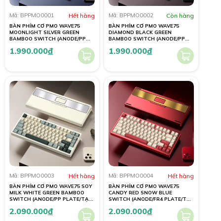
Mã: BPPMO0001
Hết hàng
Mã: BPPMO0002
Còn hàng
BÀN PHÍM CƠ PMO WAVE75
BÀN PHÍM CƠ PMO WAVE75
MOONLIGHT SILVER GREEN
DIAMOND BLACK GREEN
BAMBOO SWITCH (ANODE/PP
BAMBOO SWITCH (ANODE/PP
PLATE/TẠ GƯƠNG/4000mAh)
PLATE/TẠ GƯƠNG/4000mAh)
1.990.000
đ
1.990.000
đ
Mã: BPPMO0003
Hết hàng
Mã: BPPMO0004
Hết hàng
BÀN PHÍM CƠ PMO WAVE75 SOY
BÀN PHÍM CƠ PMO WAVE75
MILK WHITE GREEN BAMBOO
CANDY RED SNOW BLUE
SWITCH (ANODE/PP PLATE/TẠ
SWITCH (ANODE/FR4 PLATE/TẠ
GƯƠNG/4000mAh)
THÉP/8000mAh)
2.090.000
đ
2.090.000
đ