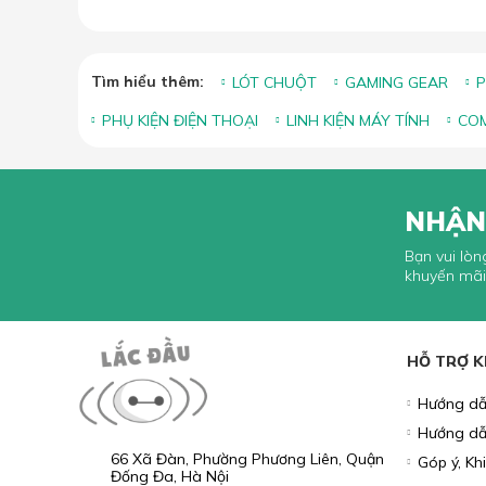
Tìm hiểu thêm:
LÓT CHUỘT
GAMING GEAR
P
PHỤ KIỆN ĐIỆN THOẠI
LINH KIỆN MÁY TÍNH
COM
NHẬN
Bạn vui lòn
khuyến mãi
HỖ TRỢ 
Hướng dẫ
Hướng dẫ
66 Xã Đàn, Phường Phương Liên, Quận
Góp ý, Kh
Đống Đa, Hà Nội