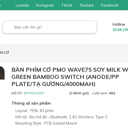
e
Lazada
Instagram
Tiktok
Youtube
Facebook
Hotline
0349.29
ÍM CƠ
BÀN PHÍM CƠ PMO WAVE75 SOY MILK W
GREEN BAMBOO SWITCH (ANODE/PP
PLATE/TẠ GƯƠNG/4000MAH)
Mã SP:
BPPMO0003
Lượt xem:
652
(0 đánh giá)
Thông số sản phẩm
Layout : 75%, 81 phím
Kết nối : Ba chế độ – Bluetooth, 2.4G Wireless, Type-C
Mounting Style : PCB Gasket Mount