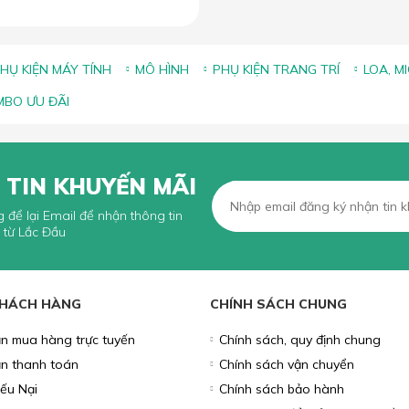
HỤ KIỆN MÁY TÍNH
MÔ HÌNH
PHỤ KIỆN TRANG TRÍ
LOA, M
BO ƯU ĐÃI
 TIN KHUYẾN MÃI
g để lại Email để nhận thông tin
 từ Lắc Đầu
KHÁCH HÀNG
CHÍNH SÁCH CHUNG
n mua hàng trực tuyến
Chính sách, quy định chung
n thanh toán
Chính sách vận chuyển
iếu Nại
Chính sách bảo hành