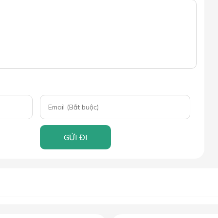
GỬI ĐI