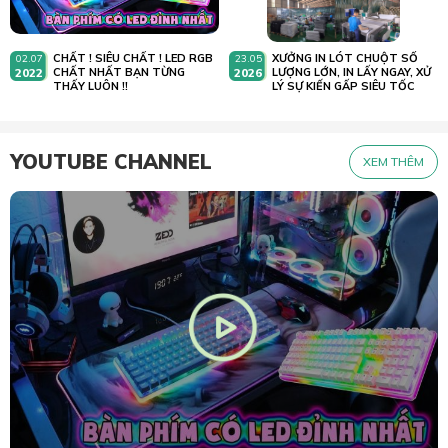
CHẤT ! SIÊU CHẤT ! LED RGB
XƯỞNG IN LÓT CHUỘT SỐ
02.07
23.05
2022
CHẤT NHẤT BẠN TỪNG
2026
LƯỢNG LỚN, IN LẤY NGAY, XỬ
THẤY LUÔN !!
LÝ SỰ KIẾN GẤP SIÊU TỐC
YOUTUBE CHANNEL
XEM THÊM