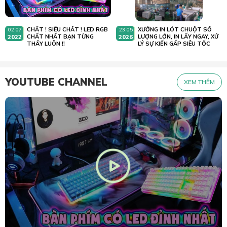
CHẤT ! SIÊU CHẤT ! LED RGB
XƯỞNG IN LÓT CHUỘT SỐ
02.07
23.05
2022
CHẤT NHẤT BẠN TỪNG
2026
LƯỢNG LỚN, IN LẤY NGAY, XỬ
THẤY LUÔN !!
LÝ SỰ KIẾN GẤP SIÊU TỐC
YOUTUBE CHANNEL
XEM THÊM