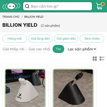
0
TRANG CHỦ
BILLION YIELD
BILLION YIELD
(2 sản phẩm)
Hàng mới
Giá tăng dần
Giá giảm dần
Xem nhiều
-
Tìm