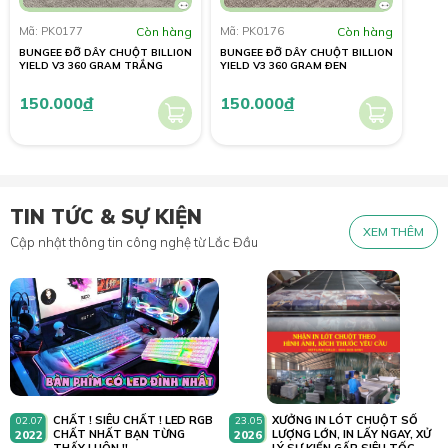
Mã: PK0177
Còn hàng
Mã: PK0176
Còn hàng
BUNGEE ĐỠ DÂY CHUỘT BILLION
BUNGEE ĐỠ DÂY CHUỘT BILLION
YIELD V3 360 GRAM TRẮNG
YIELD V3 360 GRAM ĐEN
150.000
đ
150.000
đ
TIN TỨC & SỰ KIỆN
XEM THÊM
Cập nhật thông tin công nghệ từ Lắc Đầu
CHẤT ! SIÊU CHẤT ! LED RGB
XƯỞNG IN LÓT CHUỘT SỐ
02.07
23.05
2022
CHẤT NHẤT BẠN TỪNG
2026
LƯỢNG LỚN, IN LẤY NGAY, XỬ
THẤY LUÔN !!
LÝ SỰ KIẾN GẤP SIÊU TỐC