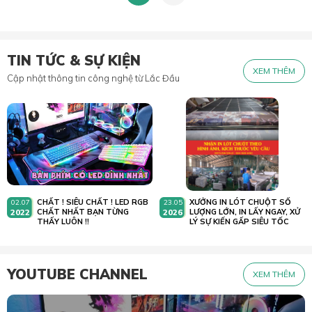
TIN TỨC & SỰ KIỆN
XEM THÊM
Cập nhật thông tin công nghệ từ Lắc Đầu
CHẤT ! SIÊU CHẤT ! LED RGB
XƯỞNG IN LÓT CHUỘT SỐ
02.07
23.05
2022
CHẤT NHẤT BẠN TỪNG
2026
LƯỢNG LỚN, IN LẤY NGAY, XỬ
THẤY LUÔN !!
LÝ SỰ KIẾN GẤP SIÊU TỐC
YOUTUBE CHANNEL
XEM THÊM