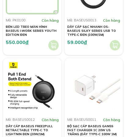
Mã: PK0100
Còn hàng
Mã: BASEUS0013
Còn hàng
ĐÈN LED TREO MÀN HÌNH
DÂY CÁP SẠC NHANH OS-
BASEUS I-WORK SERIES YOUTH
BASEUS SILKY SERIES USB TO
EDITION ĐEN
TYPE-C ĐEN (100W/1M)
550.000
đ
59.000
đ
Mã: BASEUS0012
Còn hàng
Mã: BASEUS0011
Còn hàng
DÂY CÁP BASEUS FREE2PULL
BỘ SẠC CÁP BASEUS GAN5S
RETRACTABLE TYPE-C TO
FAST CHARGER 1C 20W US
LIGHTNIN ĐEN (20W/1M)
TRẮNG (DÂY TYPE-C 100W 1M)