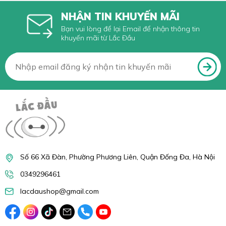
NHẬN TIN KHUYẾN MÃI
Bạn vui lòng để lại Email để nhận thông tin
khuyến mãi từ Lắc Đầu
Số 66 Xã Đàn, Phường Phương Liên, Quận Đống Đa, Hà Nội
0349296461
lacdaushop@gmail.com