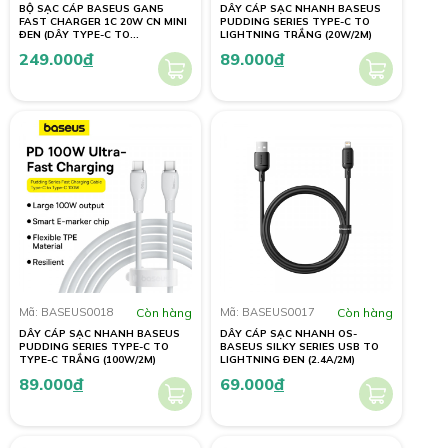
BỘ SẠC CÁP BASEUS GAN5
DÂY CÁP SẠC NHANH BASEUS
FAST CHARGER 1C 20W CN MINI
PUDDING SERIES TYPE-C TO
ĐEN (DÂY TYPE-C TO
LIGHTNING TRẮNG (20W/2M)
LIGHTNING 20W/1M)
249.000
đ
89.000
đ
Mã: BASEUS0018
Còn hàng
Mã: BASEUS0017
Còn hàng
DÂY CÁP SẠC NHANH BASEUS
DÂY CÁP SẠC NHANH OS-
PUDDING SERIES TYPE-C TO
BASEUS SILKY SERIES USB TO
TYPE-C TRẮNG (100W/2M)
LIGHTNING ĐEN (2.4A/2M)
89.000
đ
69.000
đ