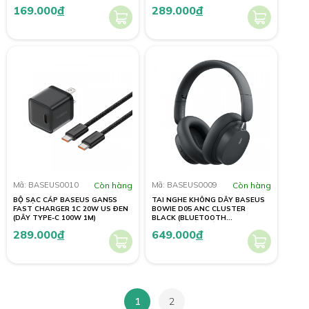
169.000
đ
289.000
đ
Mã: BASEUS0010
Còn hàng
Mã: BASEUS0009
Còn hàng
BỘ SẠC CÁP BASEUS GAN5S
TAI NGHE KHÔNG DÂY BASEUS
FAST CHARGER 1C 20W US ĐEN
BOWIE D05 ANC CLUSTER
(DÂY TYPE-C 100W 1M)
BLACK (BLUETOOTH
5.3/GPS/CHỐNG ỒN)
289.000
đ
649.000
đ
1
2