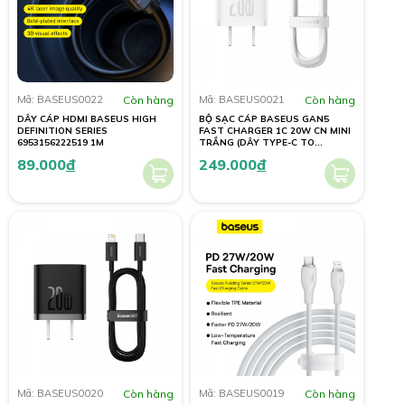
Mã: BASEUS0022
Còn hàng
Mã: BASEUS0021
Còn hàng
DÂY CÁP HDMI BASEUS HIGH
BỘ SẠC CÁP BASEUS GAN5
DEFINITION SERIES
FAST CHARGER 1C 20W CN MINI
6953156222519 1M
TRẮNG (DÂY TYPE-C TO
LIGHTNING 20W/1M)
89.000
đ
249.000
đ
Mã: BASEUS0020
Còn hàng
Mã: BASEUS0019
Còn hàng