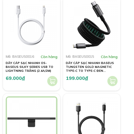
Mã: BASEUS0016
Còn hàng
Mã: BASEUS0015
Còn hàng
DÂY CÁP SẠC NHANH OS-
DÂY CÁP SẠC NHANH BASEUS
BASEUS SILKY SERIES USB TO
TUNGSTEN GOLD MAGNETIC
LIGHTNING TRẮNG (2.4A/2M)
TYPE-C TO TYPE-C ĐEN
(100W/1M/CHỐNG RỐI)
69.000
đ
199.000
đ