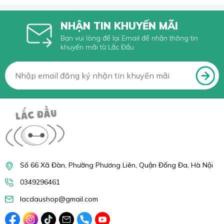
NHẬN TIN KHUYẾN MÃI
Bạn vui lòng để lại Email để nhận thông tin
khuyến mãi từ Lắc Đầu
Kích thước sản phẩm
Khách hàng lưu ý các thông số về kích thước sản phẩm và các
Số 66 Xã Đàn, Phường Phương Liên, Quận Đống Đa, Hà Nội
phụ kiện đi kèm để đưa ra lựa chọn hợp lý với nhu cầu sử dụng.
0349296461
lacdaushop@gmail.com