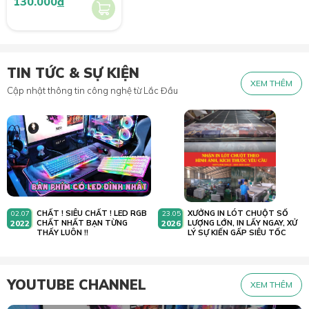
130.000
đ
TIN TỨC & SỰ KIỆN
XEM THÊM
Cập nhật thông tin công nghệ từ Lắc Đầu
CHẤT ! SIÊU CHẤT ! LED RGB
XƯỞNG IN LÓT CHUỘT SỐ
02.07
23.05
2022
CHẤT NHẤT BẠN TỪNG
2026
LƯỢNG LỚN, IN LẤY NGAY, XỬ
THẤY LUÔN !!
LÝ SỰ KIẾN GẤP SIÊU TỐC
YOUTUBE CHANNEL
XEM THÊM