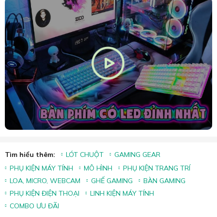
Tìm hiểu thêm:
LÓT CHUỘT
GAMING GEAR
PHỤ KIỆN MÁY TÍNH
MÔ HÌNH
PHỤ KIỆN TRANG TRÍ
LOA, MICRO, WEBCAM
GHẾ GAMING
BÀN GAMING
PHỤ KIỆN ĐIỆN THOẠI
LINH KIỆN MÁY TÍNH
COMBO ƯU ĐÃI