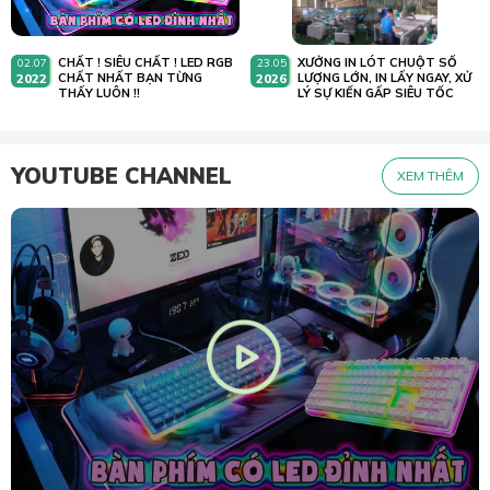
CHẤT ! SIÊU CHẤT ! LED RGB
XƯỞNG IN LÓT CHUỘT SỐ
02.07
23.05
2022
CHẤT NHẤT BẠN TỪNG
2026
LƯỢNG LỚN, IN LẤY NGAY, XỬ
THẤY LUÔN !!
LÝ SỰ KIẾN GẤP SIÊU TỐC
YOUTUBE CHANNEL
XEM THÊM