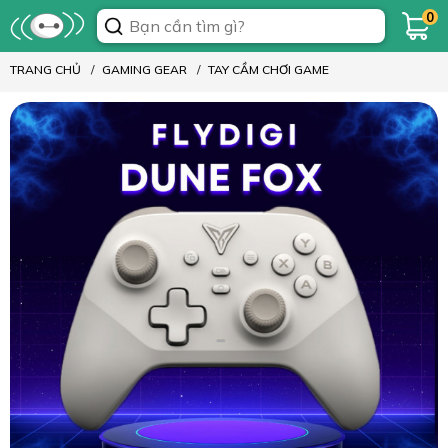
0
TRANG CHỦ
GAMING GEAR
TAY CẦM CHƠI GAME