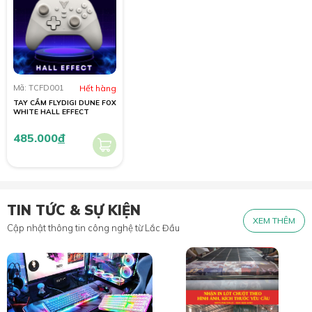
Mã: TCFD001
Hết hàng
TAY CẦM FLYDIGI DUNE FOX
WHITE HALL EFFECT
485.000
đ
TIN TỨC & SỰ KIỆN
XEM THÊM
Cập nhật thông tin công nghệ từ Lắc Đầu