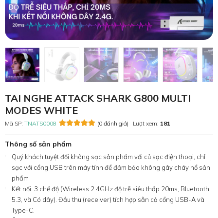
TAI NGHE ATTACK SHARK G800 MULTI
MODES WHITE
Mã SP:
TNATS0008
(0 đánh giá)
Lượt xem:
181
Thông số sản phẩm
Quý khách tuyệt đối không sạc sản phẩm với củ sạc điện thoại, chỉ
sạc với cổng USB trên máy tính để đảm bảo không gây cháy nổ sản
phẩm
Kết nối: 3 chế độ (Wireless 2.4GHz độ trễ siêu thấp 20ms, Bluetooth
5.3, và Có dây). Đầu thu (receiver) tích hợp sẵn cả cổng USB-A và
Type-C.