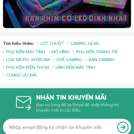
Tìm hiểu thêm:
LÓT CHUỘT
GAMING GEAR
PHỤ KIỆN MÁY TÍNH
MÔ HÌNH
PHỤ KIỆN TRANG TRÍ
LOA, MICRO, WEBCAM
GHẾ GAMING
BÀN GAMING
PHỤ KIỆN ĐIỆN THOẠI
LINH KIỆN MÁY TÍNH
COMBO ƯU ĐÃI
NHẬN TIN KHUYẾN MÃI
Bạn vui lòng để lại Email để nhận thông tin
khuyến mãi từ Lắc Đầu