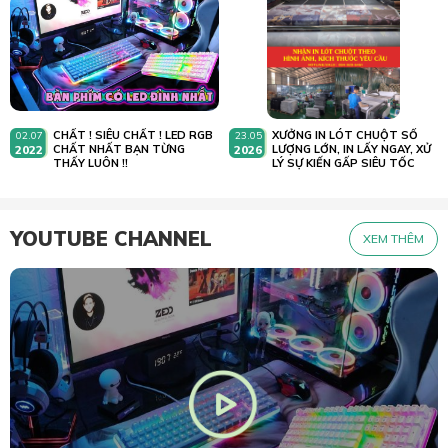
CHẤT ! SIÊU CHẤT ! LED RGB
XƯỞNG IN LÓT CHUỘT SỐ
02.07
23.05
2022
CHẤT NHẤT BẠN TỪNG
2026
LƯỢNG LỚN, IN LẤY NGAY, XỬ
THẤY LUÔN !!
LÝ SỰ KIẾN GẤP SIÊU TỐC
YOUTUBE CHANNEL
XEM THÊM