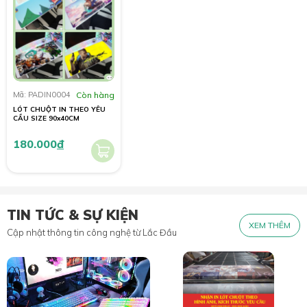
Mã: PADIN0004
Còn hàng
LÓT CHUỘT IN THEO YÊU
CẦU SIZE 90x40CM
180.000
đ
TIN TỨC & SỰ KIỆN
XEM THÊM
Cập nhật thông tin công nghệ từ Lắc Đầu