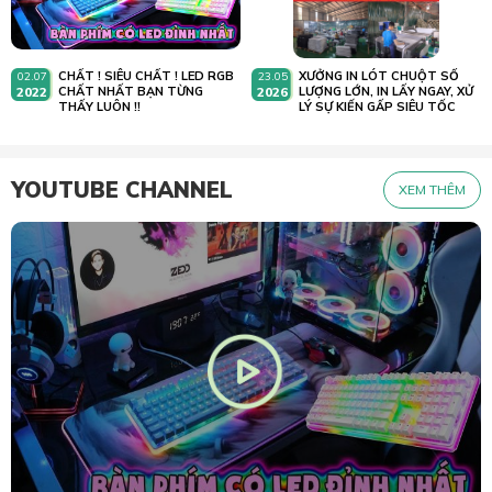
CHẤT ! SIÊU CHẤT ! LED RGB
XƯỞNG IN LÓT CHUỘT SỐ
02.07
23.05
2022
CHẤT NHẤT BẠN TỪNG
2026
LƯỢNG LỚN, IN LẤY NGAY, XỬ
THẤY LUÔN !!
LÝ SỰ KIẾN GẤP SIÊU TỐC
YOUTUBE CHANNEL
XEM THÊM