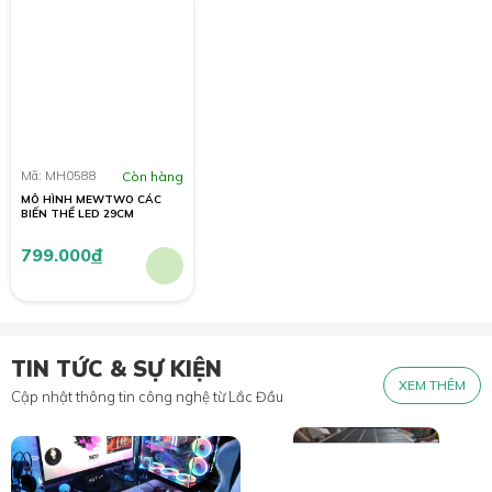
Mã: MH0588
Còn hàng
MÔ HÌNH MEWTWO CÁC
BIẾN THỂ LED 29CM
799.000
đ
TIN TỨC & SỰ KIỆN
XEM THÊM
Cập nhật thông tin công nghệ từ Lắc Đầu