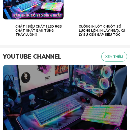
CHẤT ! SIÊU CHẤT ! LED RGB
XƯỞNG IN LÓT CHUỘT SỐ
02.07
23.05
2022
CHẤT NHẤT BẠN TỪNG
2026
LƯỢNG LỚN, IN LẤY NGAY, XỬ
THẤY LUÔN !!
LÝ SỰ KIẾN GẤP SIÊU TỐC
YOUTUBE CHANNEL
XEM THÊM