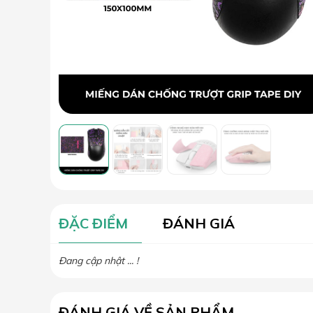
ĐẶC ĐIỂM
ĐÁNH GIÁ
Đang cập nhật ... !
ĐÁNH GIÁ VỀ SẢN PHẨM