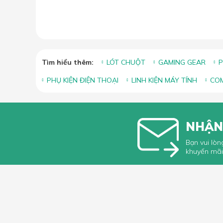
Tìm hiểu thêm:
LÓT CHUỘT
GAMING GEAR
P
PHỤ KIỆN ĐIỆN THOẠI
LINH KIỆN MÁY TÍNH
COM
NHẬN
Bạn vui lòn
khuyến mãi
HỖ TRỢ 
Hướng dẫ