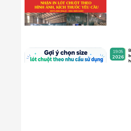
B
19.05
b
2026