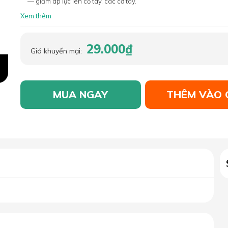
— giảm áp lực lên cổ tay, các cơ tay.
Xem thêm
29.000₫
Giá khuyến mại:
MUA NGAY
THÊM VÀO 