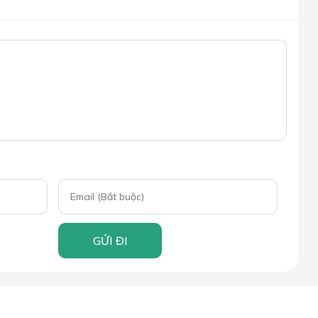
GỬI ĐI