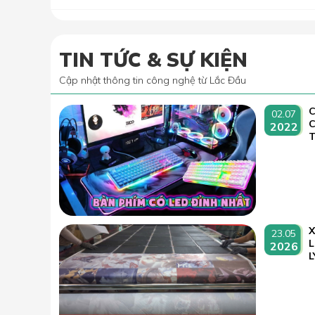
TIN TỨC & SỰ KIỆN
Cập nhật thông tin công nghệ từ Lắc Đầu
C
02.07
2022
T
23.05
L
2026
L