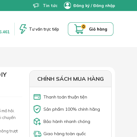
Tin tức
Đăng ký
/
Đăng nhập
0
Tư vấn trực tiếp
Giỏ hàng
6.461
IY
CHÍNH SÁCH MUA HÀNG
Thanh toán thuận tiện
Sản phẩm 100% chính hãng
 mồ hôi.
di chuyển
Bảo hành nhanh chóng
hông trượt
Giao hàng toàn quốc