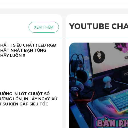
YOUTUBE CH
XEM THÊM
HẤT ! SIÊU CHẤT ! LED RGB
CHẤT NHẤT BẠN TỪNG
HẤY LUÔN !!
XƯỞNG IN LÓT CHUỘT SỐ
ƯỢNG LỚN, IN LẤY NGAY, XỬ
Ý SỰ KIẾN GẤP SIÊU TỐC