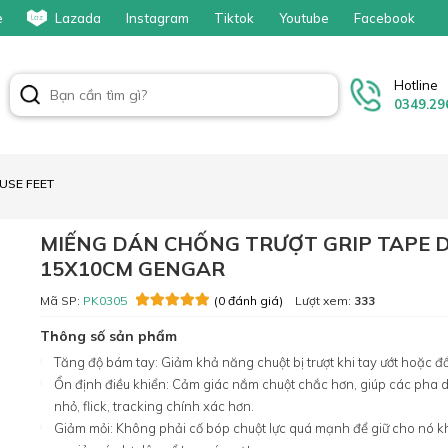
e
Lazada
Instagram
Tiktok
Youtube
Facebook
Hotline
0349.29
OUSE FEET
MIẾNG DÁN CHỐNG TRƯỢT GRIP TAPE D
15X10CM GENGAR
Mã SP:
PK0305
Lượt xem:
333
(0 đánh giá)
Thông số sản phẩm
Tăng độ bám tay: Giảm khả năng chuột bị trượt khi tay ướt hoặc đổ
Ổn định điều khiển: Cảm giác nắm chuột chắc hơn, giúp các pha 
nhỏ, flick, tracking chính xác hơn.
Giảm mỏi: Không phải cố bóp chuột lực quá mạnh để giữ cho nó k