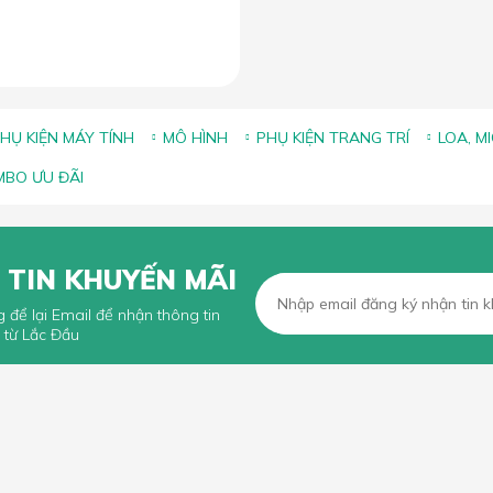
HỤ KIỆN MÁY TÍNH
MÔ HÌNH
PHỤ KIỆN TRANG TRÍ
LOA, M
BO ƯU ĐÃI
 TIN KHUYẾN MÃI
g để lại Email để nhận thông tin
 từ Lắc Đầu
KHÁCH HÀNG
CHÍNH SÁCH CHUNG
n mua hàng trực tuyến
Chính sách, quy định chung