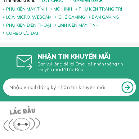
Tìm hiểu thêm:
LÓT CHUỘT
GAMING GEAR
PHỤ KIỆN MÁY TÍNH
MÔ HÌNH
PHỤ KIỆN TRANG TRÍ
LOA, MICRO, WEBCAM
GHẾ GAMING
BÀN GAMING
PHỤ KIỆN ĐIỆN THOẠI
LINH KIỆN MÁY TÍNH
COMBO ƯU ĐÃI
NHẬN TIN KHUYẾN MÃI
Bạn vui lòng để lại Email để nhận thông tin
khuyến mãi từ Lắc Đầu