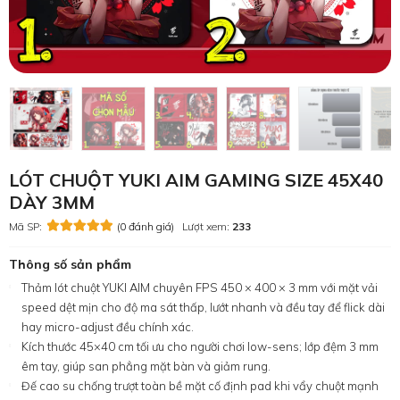
LÓT CHUỘT YUKI AIM GAMING SIZE 45X40
DÀY 3MM
Mã SP:
(0 đánh giá)
Lượt xem:
233
Thông số sản phẩm
Thảm lót chuột YUKI AIM chuyên FPS 450 × 400 × 3 mm với mặt vải
speed dệt mịn cho độ ma sát thấp, lướt nhanh và đều tay để flick dài
hay micro-adjust đều chính xác.
Kích thước 45×40 cm tối ưu cho người chơi low-sens; lớp đệm 3 mm
êm tay, giúp san phẳng mặt bàn và giảm rung.
Đế cao su chống trượt toàn bề mặt cố định pad khi vẩy chuột mạnh