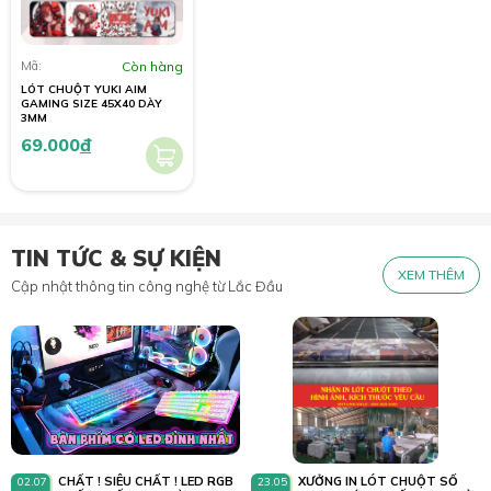
Mã:
Còn hàng
LÓT CHUỘT YUKI AIM
GAMING SIZE 45X40 DÀY
3MM
69.000
đ
TIN TỨC & SỰ KIỆN
XEM THÊM
Cập nhật thông tin công nghệ từ Lắc Đầu
CHẤT ! SIÊU CHẤT ! LED RGB
XƯỞNG IN LÓT CHUỘT SỐ
02.07
23.05