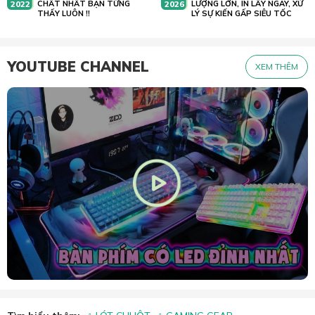
2022
CHẤT NHẤT BẠN TỪNG
2026
LƯỢNG LỚN, IN LẤY NGAY, XỬ
THẤY LUÔN !!
LÝ SỰ KIẾN GẤP SIÊU TỐC
YOUTUBE CHANNEL
XEM THÊM