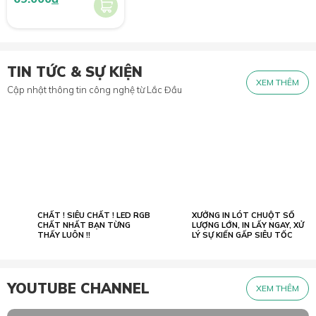
TIN TỨC & SỰ KIỆN
XEM THÊM
Cập nhật thông tin công nghệ từ Lắc Đầu
CHẤT ! SIÊU CHẤT ! LED RGB
XƯỞNG IN LÓT CHUỘT SỐ
02.07
23.05
2022
CHẤT NHẤT BẠN TỪNG
2026
LƯỢNG LỚN, IN LẤY NGAY, XỬ
THẤY LUÔN !!
LÝ SỰ KIẾN GẤP SIÊU TỐC
YOUTUBE CHANNEL
XEM THÊM