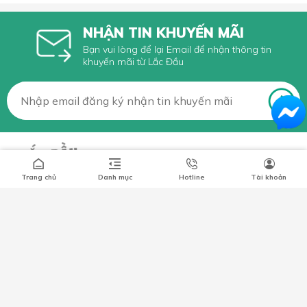
NHẬN TIN KHUYẾN MÃI
Bạn vui lòng để lại Email để nhận thông tin
khuyến mãi từ Lắc Đầu
Trang chủ
Danh mục
Hotline
Tài khoản
Số 66 Xã Đàn, Phường Phương Liên, Quận Đống Đa, Hà Nội
0349296461
lacdaushop@gmail.com