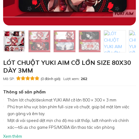
LÓT CHUỘT YUKI AIM CỠ LỚN SIZE 80X30
DÀY 3MM
Mã SP:
(0 đánh giá)
Lượt xem:
262
Thông số sản phẩm
Thảm lót chuột/deskmat YUKI AIM cỡ lớn 800 × 300 × 3 mm
Phủ trọn khu vực bàn phím full-size và chuột, giúp bề mặt làm việc
gọn gàng và êm tay.
Mặt di vải speed dệt mịn cho độ ma sát thấp, lướt nhanh và chính
xác—tối ưu cho game FPS/MOBA lẫn thao tác văn phòng.
Xem thêm