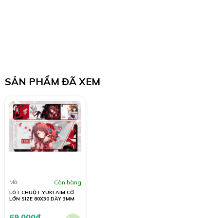
SẢN PHẨM ĐÃ XEM
Mã:
Còn hàng
LÓT CHUỘT YUKI AIM CỠ
LỚN SIZE 80X30 DÀY 3MM
69.000
đ