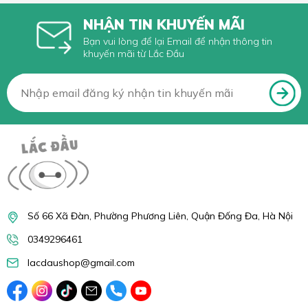
NHẬN TIN KHUYẾN MÃI
Bạn vui lòng để lại Email để nhận thông tin
khuyến mãi từ Lắc Đầu
Số 66 Xã Đàn, Phường Phương Liên, Quận Đống Đa, Hà Nội
0349296461
lacdaushop@gmail.com