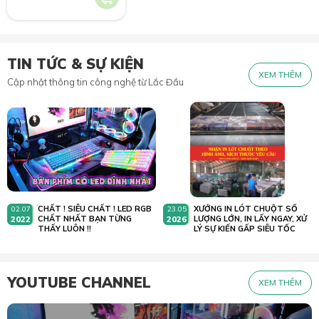
TIN TỨC & SỰ KIỆN
XEM THÊM
Cập nhật thông tin công nghệ từ Lắc Đầu
CHẤT ! SIÊU CHẤT ! LED RGB
XƯỞNG IN LÓT CHUỘT SỐ
02.07
23.05
2022
CHẤT NHẤT BẠN TỪNG
2026
LƯỢNG LỚN, IN LẤY NGAY, XỬ
THẤY LUÔN !!
LÝ SỰ KIẾN GẤP SIÊU TỐC
YOUTUBE CHANNEL
XEM THÊM