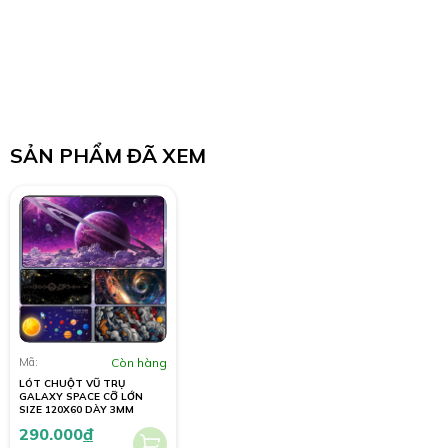
SẢN PHẨM ĐÃ XEM
Mã:
Còn hàng
LÓT CHUỘT VŨ TRỤ
GALAXY SPACE CỠ LỚN
SIZE 120X60 DÀY 3MM
290.000
đ