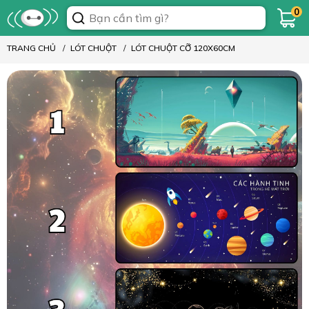
0
TRANG CHỦ
LÓT CHUỘT
LÓT CHUỘT CỠ 120X60CM