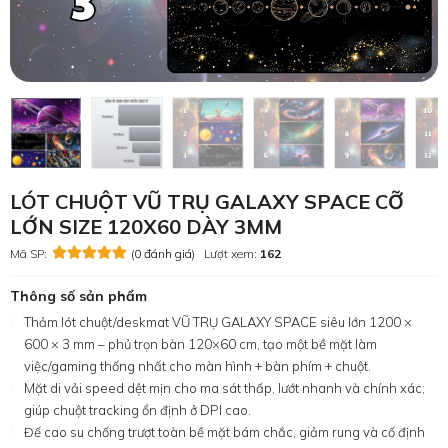
LÓT CHUỘT VŨ TRỤ GALAXY SPACE CỠ
LỚN SIZE 120X60 DÀY 3MM
Mã SP:
(0 đánh giá)
Lượt xem:
162
Thông số sản phẩm
Thảm lót chuột/deskmat VŨ TRỤ GALAXY SPACE siêu lớn 1200 ×
600 × 3 mm – phủ trọn bàn 120×60 cm, tạo một bề mặt làm
việc/gaming thống nhất cho màn hình + bàn phím + chuột.
Mặt di vải speed dệt mịn cho ma sát thấp, lướt nhanh và chính xác;
giúp chuột tracking ổn định ở DPI cao.
Đế cao su chống trượt toàn bề mặt bám chắc, giảm rung và cố định