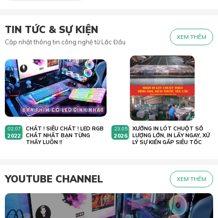
TIN TỨC & SỰ KIỆN
XEM THÊM
Cập nhật thông tin công nghệ từ Lắc Đầu
CHẤT ! SIÊU CHẤT ! LED RGB
XƯỞNG IN LÓT CHUỘT SỐ
02.07
23.05
2022
CHẤT NHẤT BẠN TỪNG
2026
LƯỢNG LỚN, IN LẤY NGAY, XỬ
THẤY LUÔN !!
LÝ SỰ KIẾN GẤP SIÊU TỐC
YOUTUBE CHANNEL
XEM THÊM