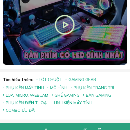
Tìm hiểu thêm:
LÓT CHUỘT
GAMING GEAR
PHỤ KIỆN MÁY TÍNH
MÔ HÌNH
PHỤ KIỆN TRANG TRÍ
LOA, MICRO, WEBCAM
GHẾ GAMING
BÀN GAMING
PHỤ KIỆN ĐIỆN THOẠI
LINH KIỆN MÁY TÍNH
COMBO ƯU ĐÃI