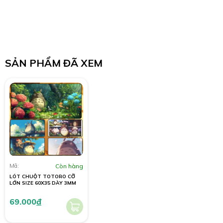
SẢN PHẨM ĐÃ XEM
Mã:
Còn hàng
LÓT CHUỘT TOTORO CỠ
LỚN SIZE 60X35 DÀY 3MM
69.000
đ