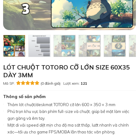
LÓT CHUỘT TOTORO CỠ LỚN SIZE 60X35
DÀY 3MM
Mã SP:
(0 đánh giá)
Lượt xem:
121
Thông số sản phẩm
Thảm lót chuột/deskmat TOTORO cỡ lớn 600 × 350 × 3 mm
Phủ trọn khu vực bàn phím full-size và chuột, giúp bề mặt làm việc
gọn gàng và êm tay.
Mặt di vải speed dệt mịn cho độ ma sát thấp, lướt nhanh và chính
xác—tối ưu cho game FPS/MOBA lẫn thao tác văn phòng.