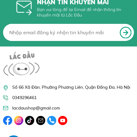
NHẬN TIN KHUYẾN MÃI
Bạn vui lòng để lại Email để nhận thông tin
khuyến mãi từ Lắc Đầu
Số 66 Xã Đàn, Phường Phương Liên, Quận Đống Đa, Hà Nội
0349296461
lacdaushop@gmail.com