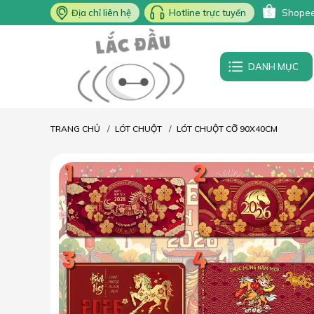
Địa chỉ liên hệ
Hotline trực tuyến
Shope
DANH MỤC
TRANG CHỦ
LÓT CHUỘT
LÓT CHUỘT CỠ 90X40CM