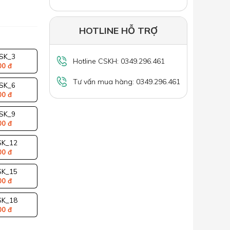
HOTLINE HỖ TRỢ
SK_3
Hotline CSKH: 0349.296.461
00 đ
Tư vấn mua hàng: 0349.296.461
SK_6
00 đ
SK_9
00 đ
SK_12
00 đ
SK_15
00 đ
SK_18
00 đ