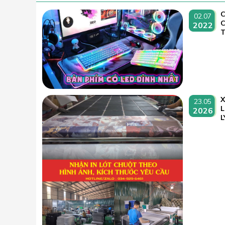
C
02.07
2022
T
23.05
L
2026
L