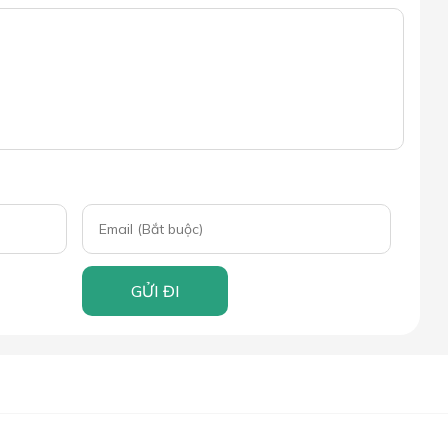
GỬI ĐI