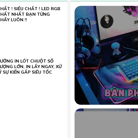
HẤT ! SIÊU CHẤT ! LED RGB
CHẤT NHẤT BẠN TỪNG
HẤY LUÔN !!
XƯỞNG IN LÓT CHUỘT SỐ
ƯỢNG LỚN, IN LẤY NGAY, XỬ
Ý SỰ KIẾN GẤP SIÊU TỐC