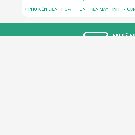
PHỤ KIỆN ĐIỆN THOẠI
LINH KIỆN MÁY TÍNH
COM
NHẬN
Bạn vui lòn
khuyến mãi
HỖ TRỢ 
Hướng dẫ
Hướng dẫ
66 Xã Đàn, Phường Phương Liên, Quận
Góp ý, Kh
Đống Đa, Hà Nội
Hotline & Zalo: 0349296461
Hỗ trợ phân phối sỉ Mr.Sơn: 0886115561