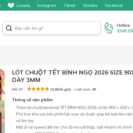
e
Lazada
Instagram
Tiktok
Youtube
Facebook
Hotline
0349.29
LÓT CHUỘT TẾT BÍNH NGỌ 2026 SIZE 90
DÀY 3MM
Mã SP:
Lượt xem:
47
(0 đánh giá)
Thông số sản phẩm
Thảm lót chuột/deskmat TẾT BÍNH NGỌ 2026 cỡ lớn 900 × 400 ×
Phủ trọn khu vực bàn phím full-size và chuột, giúp bề mặt làm việ
và êm tay.
Mặt di vải speed dệt mịn cho độ ma sát thấp, lướt nhanh và chính