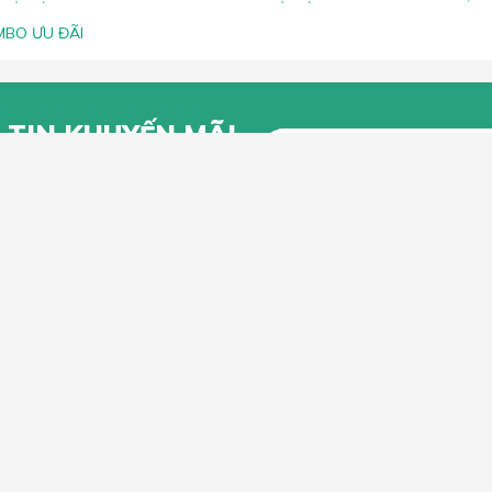
BO ƯU ĐÃI
 TIN KHUYẾN MÃI
g để lại Email để nhận thông tin
 từ Lắc Đầu
KHÁCH HÀNG
CHÍNH SÁCH CHUNG
n mua hàng trực tuyến
Chính sách, quy định chung
n thanh toán
Chính sách vận chuyển
iếu Nại
Chính sách bảo hành
Chính sách đổi trả và hoàn tiền
Chính sách xử lý khiếu nại
Bảo mật thông tin khách hàng