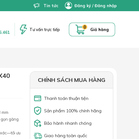
Tin tức
Đăng ký
/
Đăng nhập
0
Tư vấn trực tiếp
Giỏ hàng
6.461
X40
CHÍNH SÁCH MUA HÀNG
Thanh toán thuận tiện
Sản phẩm 100% chính hãng
 3 mm
c gọn gàng
Bảo hành nhanh chóng
 xác—tối ưu
Giao hàng toàn quốc