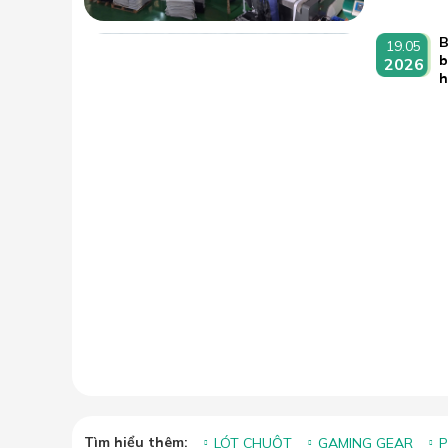
B
19.05
b
2026
Tìm hiểu thêm:
LÓT CHUỘT
GAMING GEAR
P