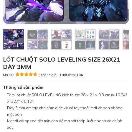
LÓT CHUỘT SOLO LEVELING SIZE 26X21
DÀY 3MM
Mã SP:
(0 đánh giá)
Lượt xem:
136
Thông số sản phẩm
Tấm lót chuột SOLO LEVELING kích thước 26 × 21 × 0,3 cm (≈ 10.24″
× 8.27″ × 0.12″)
Dày 3 mm êm tay cho cảm giác kê cổ tay thoải mái và san phẳng
mặt bàn
Mặt di vải speed dệt mịn cho độ ma sát thấp, lướt nhanh và chính
xác