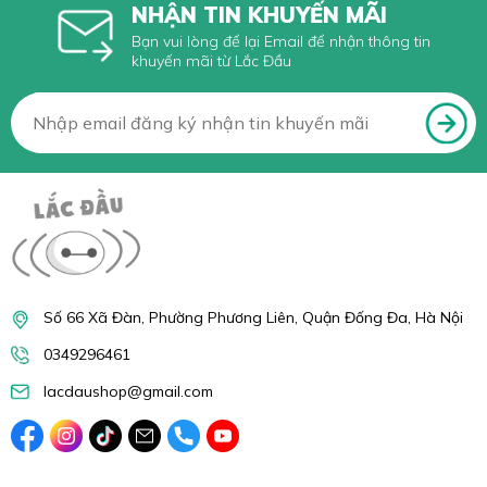
NHẬN TIN KHUYẾN MÃI
Bạn vui lòng để lại Email để nhận thông tin
khuyến mãi từ Lắc Đầu
Số 66 Xã Đàn, Phường Phương Liên, Quận Đống Đa, Hà Nội
0349296461
lacdaushop@gmail.com