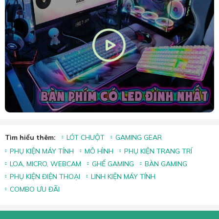
Tìm hiểu thêm:
LÓT CHUỘT
GAMING GEAR
PHỤ KIỆN MÁY TÍNH
MÔ HÌNH
PHỤ KIỆN TRANG TRÍ
LOA, MICRO, WEBCAM
GHẾ GAMING
BÀN GAMING
PHỤ KIỆN ĐIỆN THOẠI
LINH KIỆN MÁY TÍNH
COMBO ƯU ĐÃI