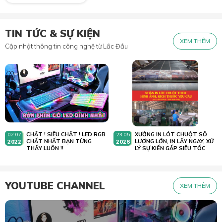
TIN TỨC & SỰ KIỆN
XEM THÊM
Cập nhật thông tin công nghệ từ Lắc Đầu
CHẤT ! SIÊU CHẤT ! LED RGB
XƯỞNG IN LÓT CHUỘT SỐ
02.07
23.05
2022
CHẤT NHẤT BẠN TỪNG
2026
LƯỢNG LỚN, IN LẤY NGAY, XỬ
THẤY LUÔN !!
LÝ SỰ KIẾN GẤP SIÊU TỐC
YOUTUBE CHANNEL
XEM THÊM