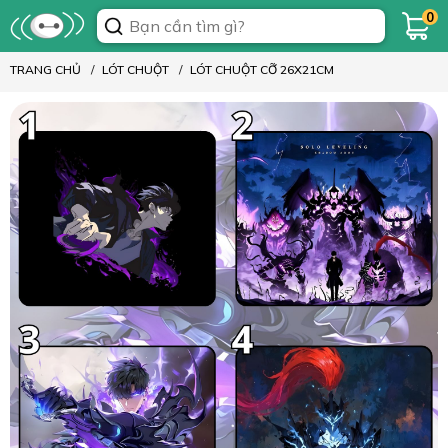
0
TRANG CHỦ
LÓT CHUỘT
LÓT CHUỘT CỠ 26X21CM