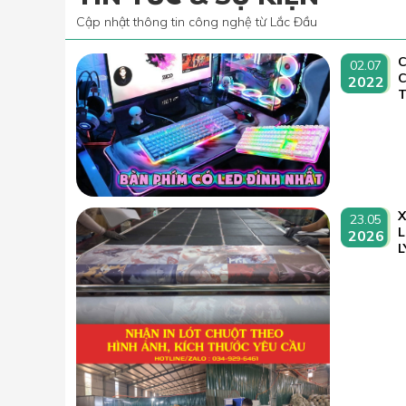
Cập nhật thông tin công nghệ từ Lắc Đầu
C
02.07
2022
T
23.05
L
2026
L