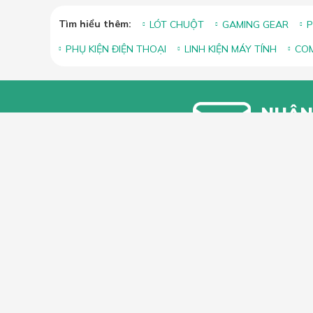
Tìm hiểu thêm:
LÓT CHUỘT
GAMING GEAR
P
PHỤ KIỆN ĐIỆN THOẠI
LINH KIỆN MÁY TÍNH
COM
NHẬN
Bạn vui lòn
khuyến mãi
HỖ TRỢ 
Hướng dẫ
Hướng dẫ
66 Xã Đàn, Phường Phương Liên, Quận
Góp ý, Kh
Đống Đa, Hà Nội
Hotline & Zalo: 0349296461