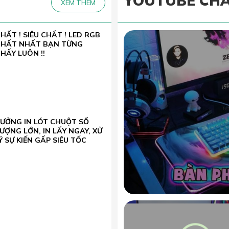
YOUTUBE CH
XEM THÊM
HẤT ! SIÊU CHẤT ! LED RGB
CHẤT NHẤT BẠN TỪNG
HẤY LUÔN !!
XƯỞNG IN LÓT CHUỘT SỐ
ƯỢNG LỚN, IN LẤY NGAY, XỬ
Ý SỰ KIẾN GẤP SIÊU TỐC