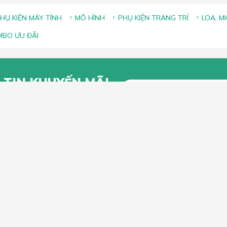
HỤ KIỆN MÁY TÍNH
MÔ HÌNH
PHỤ KIỆN TRANG TRÍ
LOA, M
BO ƯU ĐÃI
 TIN KHUYẾN MÃI
g để lại Email để nhận thông tin
 từ Lắc Đầu
KHÁCH HÀNG
CHÍNH SÁCH CHUNG
n mua hàng trực tuyến
Chính sách, quy định chung
n thanh toán
Chính sách vận chuyển
iếu Nại
Chính sách bảo hành
Chính sách đổi trả và hoàn tiền
Chính sách xử lý khiếu nại