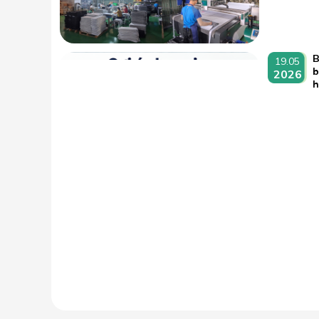
B
19.05
b
2026