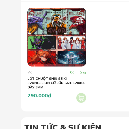
Mã:
Còn hàng
LÓT CHUỘT SHIN SEIKI
EVANGELION CỠ LỚN SIZE 120X60
DÀY 3MM
290.000
đ
TIN TỨC & SỰ KIỆN