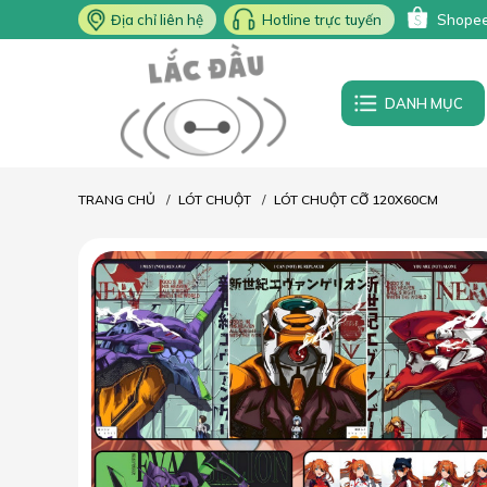
Địa chỉ liên hệ
Hotline trực tuyến
Shope
DANH MỤC
TRANG CHỦ
LÓT CHUỘT
LÓT CHUỘT CỠ 120X60CM