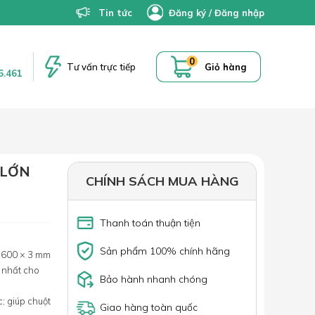
Tin tức
Đăng ký
/
Đăng nhập
0
Tư vấn trực tiếp
Giỏ hàng
6.461
 LỚN
CHÍNH SÁCH MUA HÀNG
Thanh toán thuận tiện
Sản phẩm 100% chính hãng
 600 × 3 mm
 nhất cho
Bảo hành nhanh chóng
; giúp chuột
Giao hàng toàn quốc