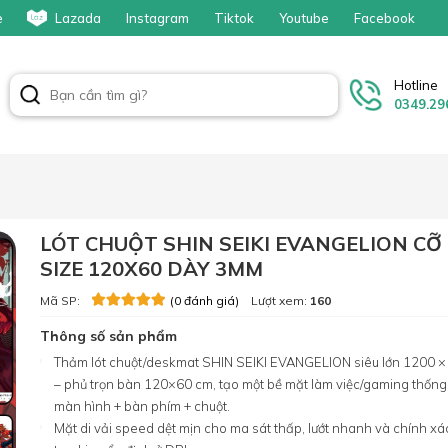
e
Lazada
Instagram
Tiktok
Youtube
Facebook
Hotline
0349.29
LÓT CHUỘT SHIN SEIKI EVANGELION CỠ
SIZE 120X60 DÀY 3MM
Mã SP:
Lượt xem:
160
(0 đánh giá)
Thông số sản phẩm
Thảm lót chuột/deskmat SHIN SEIKI EVANGELION siêu lớn 1200 ×
– phủ trọn bàn 120×60 cm, tạo một bề mặt làm việc/gaming thống
màn hình + bàn phím + chuột.
Mặt di vải speed dệt mịn cho ma sát thấp, lướt nhanh và chính xác