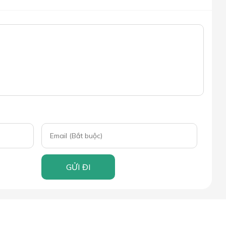
GỬI ĐI