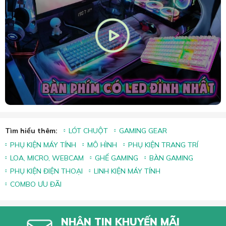
Tìm hiểu thêm:
LÓT CHUỘT
GAMING GEAR
PHỤ KIỆN MÁY TÍNH
MÔ HÌNH
PHỤ KIỆN TRANG TRÍ
LOA, MICRO, WEBCAM
GHẾ GAMING
BÀN GAMING
PHỤ KIỆN ĐIỆN THOẠI
LINH KIỆN MÁY TÍNH
COMBO ƯU ĐÃI
NHẬN TIN KHUYẾN MÃI