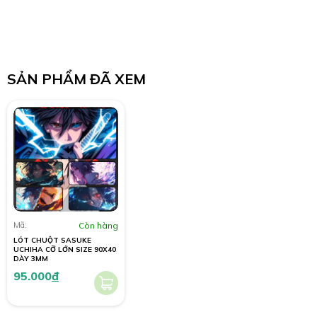
SẢN PHẨM ĐÃ XEM
Mã:
Còn hàng
LÓT CHUỘT SASUKE
UCHIHA CỠ LỚN SIZE 90X40
DÀY 3MM
95.000
đ