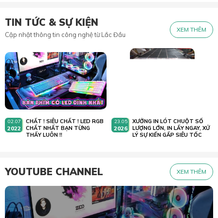
TIN TỨC & SỰ KIỆN
XEM THÊM
Cập nhật thông tin công nghệ từ Lắc Đầu
CHẤT ! SIÊU CHẤT ! LED RGB
XƯỞNG IN LÓT CHUỘT SỐ
02.07
23.05
2022
CHẤT NHẤT BẠN TỪNG
2026
LƯỢNG LỚN, IN LẤY NGAY, XỬ
THẤY LUÔN !!
LÝ SỰ KIẾN GẤP SIÊU TỐC
YOUTUBE CHANNEL
XEM THÊM