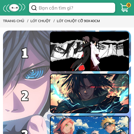
0
TRANG CHỦ
LÓT CHUỘT
LÓT CHUỘT CỠ 90X40CM