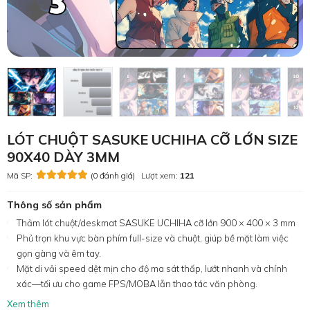
LÓT CHUỘT SASUKE UCHIHA CỠ LỚN SIZE
90X40 DÀY 3MM
Mã SP:
(0 đánh giá)
Lượt xem:
121
Thông số sản phẩm
Thảm lót chuột/deskmat SASUKE UCHIHA cỡ lớn 900 × 400 × 3 mm
Phủ trọn khu vực bàn phím full-size và chuột, giúp bề mặt làm việc
gọn gàng và êm tay.
Mặt di vải speed dệt mịn cho độ ma sát thấp, lướt nhanh và chính
xác—tối ưu cho game FPS/MOBA lẫn thao tác văn phòng.
Xem thêm