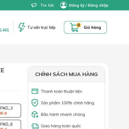
Tin tức
Đăng ký
/
Đăng nhập
0
Tư vấn trực tiếp
Giỏ hàng
6.461
ZE
CHÍNH SÁCH MUA HÀNG
Thanh toán thuận tiện
Sản phẩm 100% chính hãng
PAD_3
00 đ
Bảo hành nhanh chóng
PAD_6
Giao hàng toàn quốc