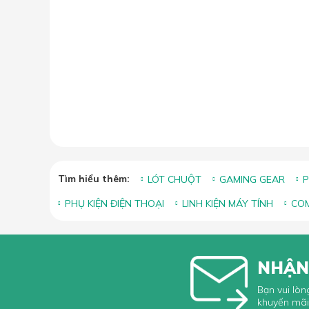
Tìm hiểu thêm:
LÓT CHUỘT
GAMING GEAR
P
PHỤ KIỆN ĐIỆN THOẠI
LINH KIỆN MÁY TÍNH
COM
NHẬN
Bạn vui lòn
khuyến mãi