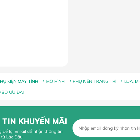
HỤ KIỆN MÁY TÍNH
MÔ HÌNH
PHỤ KIỆN TRANG TRÍ
LOA, M
BO ƯU ĐÃI
 TIN KHUYẾN MÃI
g để lại Email để nhận thông tin
 từ Lắc Đầu