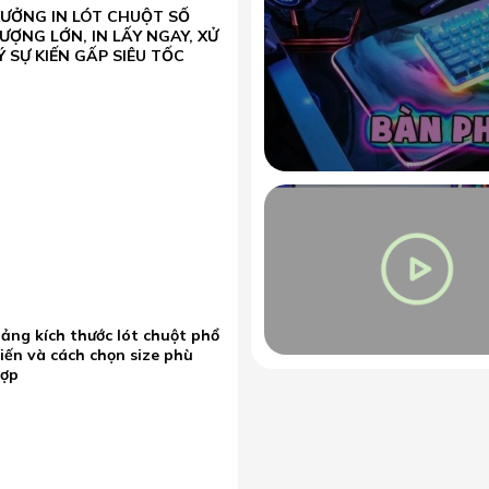
XƯỞNG IN LÓT CHUỘT SỐ
ƯỢNG LỚN, IN LẤY NGAY, XỬ
Ý SỰ KIẾN GẤP SIÊU TỐC
ảng kích thước lót chuột phổ
iến và cách chọn size phù
hợp