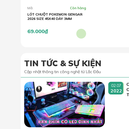
Mã:
Còn hàng
LÓT CHUỘT POKEMON GENGAR
2026 SIZE 45X40 DÀY 3MM
69.000
đ
TIN TỨC & SỰ KIỆN
Cập nhật thông tin công nghệ từ Lắc Đầu
C
02.07
2022
T