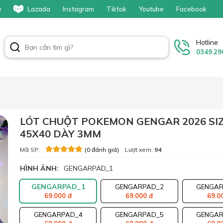
e
Lazada
Instagram
Tiktok
Youtube
Facebook
Hotline
0349.29
LÓT CHUỘT POKEMON GENGAR 2026 SI
45X40 DÀY 3MM
Mã SP:
Lượt xem:
94
(0 đánh giá)
HÌNH ẢNH:
GENGARPAD_1
GENGARPAD_1
GENGARPAD_2
GENGAR
69.000 đ
69.000 đ
69.0
GENGARPAD_4
GENGARPAD_5
GENGAR