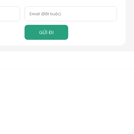
GỬI ĐI