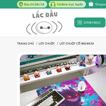
Địa chỉ liên hệ
Hotline trực tuyến
Shope
DANH MỤC
TRANG CHỦ
LÓT CHUỘT
LÓT CHUỘT CỠ 45X40CM