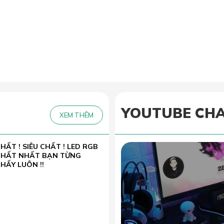
YOUTUBE CH
XEM THÊM
HẤT ! SIÊU CHẤT ! LED RGB
CHẤT NHẤT BẠN TỪNG
HẤY LUÔN !!