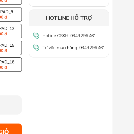
00 đ
PAD_9
HOTLINE HỖ TRỢ
00 đ
PAD_12
00 đ
Hotline CSKH: 0349.296.461
PAD_15
Tư vấn mua hàng: 0349.296.461
00 đ
PAD_18
00 đ
GIỎ