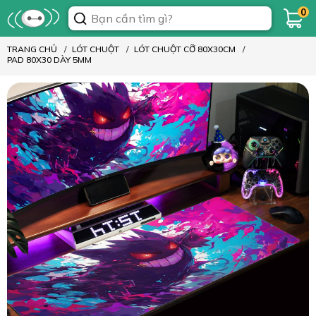
0
TRANG CHỦ
LÓT CHUỘT
LÓT CHUỘT CỠ 80X30CM
PAD 80X30 DÀY 5MM