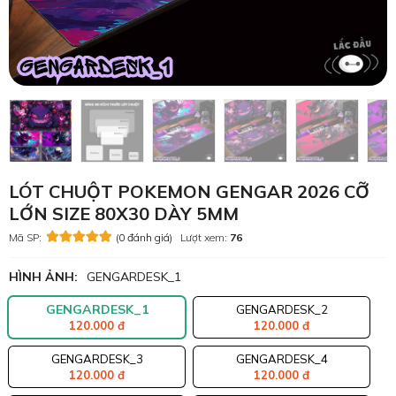
LÓT CHUỘT POKEMON GENGAR 2026 CỠ
LỚN SIZE 80X30 DÀY 5MM
Mã SP:
(0 đánh giá)
Lượt xem:
76
HÌNH ẢNH:
GENGARDESK_1
GENGARDESK_1
GENGARDESK_2
120.000 đ
120.000 đ
GENGARDESK_3
GENGARDESK_4
120.000 đ
120.000 đ