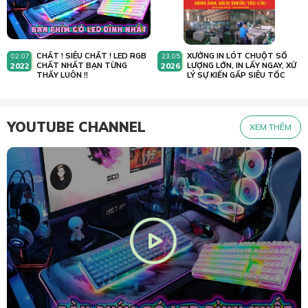
CHẤT ! SIÊU CHẤT ! LED RGB
XƯỞNG IN LÓT CHUỘT SỐ
02.07
23.05
2022
CHẤT NHẤT BẠN TỪNG
2026
LƯỢNG LỚN, IN LẤY NGAY, XỬ
THẤY LUÔN !!
LÝ SỰ KIẾN GẤP SIÊU TỐC
YOUTUBE CHANNEL
XEM THÊM