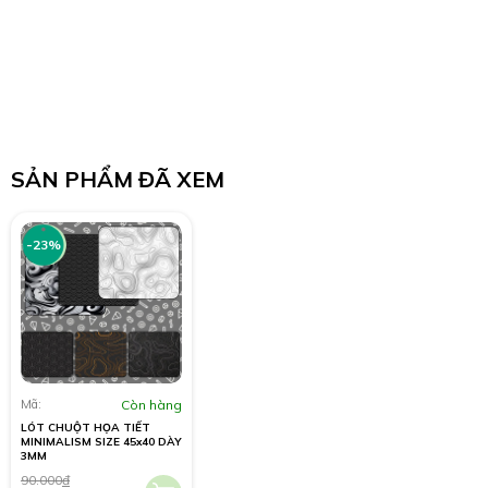
SẢN PHẨM ĐÃ XEM
-23%
Mã:
Còn hàng
LÓT CHUỘT HỌA TIẾT
MINIMALISM SIZE 45x40 DÀY
3MM
90.000
đ