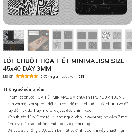
LÓT CHUỘT HỌA TIẾT MINIMALISM SIZE
45x40 DÀY 3MM
Mã SP:
(0 đánh giá)
Lượt xem:
251
Thông số sản phẩm
Thảm lót chuột HỌA TIẾT MINIMALISM chuyên FPS 450 × 400 × 3
mm với mặt vải speed dệt mịn cho độ ma sát thấp, lướt nhanh và đều
tay để flick dài hay micro-adjust đều chính xác.
Kích thước 45×40 cm tối ưu cho người chơi low-sens; lớp đệm 3 mm
êm tay, giúp san phẳng mặt bàn và giảm rung.
Đế cao su chống trượt toàn bề mặt cố định pad khi vẩy chuột mạnh