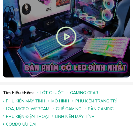
Tìm hiểu thêm:
LÓT CHUỘT
GAMING GEAR
PHỤ KIỆN MÁY TÍNH
MÔ HÌNH
PHỤ KIỆN TRANG TRÍ
LOA, MICRO, WEBCAM
GHẾ GAMING
BÀN GAMING
PHỤ KIỆN ĐIỆN THOẠI
LINH KIỆN MÁY TÍNH
COMBO ƯU ĐÃI