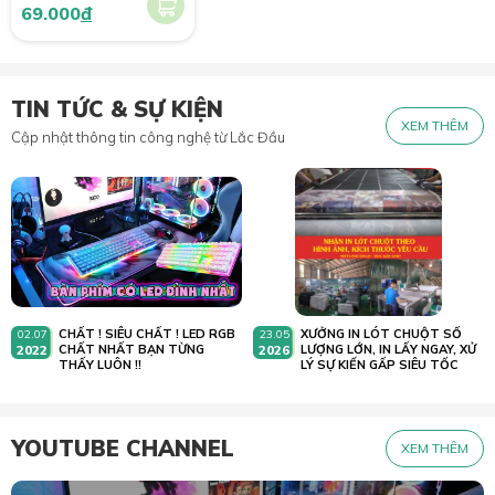
69.000
đ
TIN TỨC & SỰ KIỆN
XEM THÊM
Cập nhật thông tin công nghệ từ Lắc Đầu
CHẤT ! SIÊU CHẤT ! LED RGB
XƯỞNG IN LÓT CHUỘT SỐ
02.07
23.05
2022
CHẤT NHẤT BẠN TỪNG
2026
LƯỢNG LỚN, IN LẤY NGAY, XỬ
THẤY LUÔN !!
LÝ SỰ KIẾN GẤP SIÊU TỐC
YOUTUBE CHANNEL
XEM THÊM