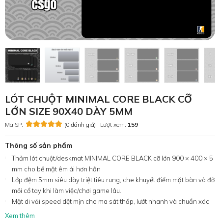
LÓT CHUỘT MINIMAL CORE BLACK CỠ
LỚN SIZE 90X40 DÀY 5MM
Mã SP:
(0 đánh giá)
Lượt xem:
159
Thông số sản phẩm
Thảm lót chuột/deskmat MINIMAL CORE BLACK cỡ lớn 900 × 400 × 5
mm cho bề mặt êm ái hơn hẳn
Lớp đệm 5mm siêu dày triệt tiêu rung, che khuyết điểm mặt bàn và đỡ
mỏi cổ tay khi làm việc/chơi game lâu.
Mặt di vải speed dệt mịn cho ma sát thấp, lướt nhanh và chuẩn xác
Xem thêm