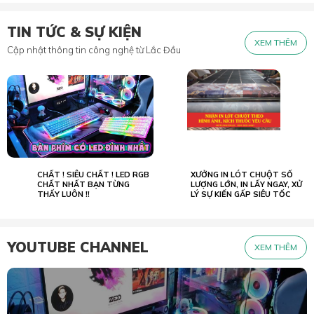
TIN TỨC & SỰ KIỆN
XEM THÊM
Cập nhật thông tin công nghệ từ Lắc Đầu
CHẤT ! SIÊU CHẤT ! LED RGB
XƯỞNG IN LÓT CHUỘT SỐ
02.07
23.05
2022
CHẤT NHẤT BẠN TỪNG
2026
LƯỢNG LỚN, IN LẤY NGAY, XỬ
THẤY LUÔN !!
LÝ SỰ KIẾN GẤP SIÊU TỐC
YOUTUBE CHANNEL
XEM THÊM