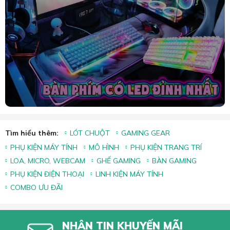
Tìm hiểu thêm:
LÓT CHUỘT
GAMING GEAR
PHỤ KIỆN MÁY TÍNH
MÔ HÌNH
PHỤ KIỆN TRANG TRÍ
LOA, MICRO, WEBCAM
GHẾ GAMING
BÀN GAMING
PHỤ KIỆN ĐIỆN THOẠI
LINH KIỆN MÁY TÍNH
COMBO ƯU ĐÃI
NHẬN TIN KHUYẾN MÃI