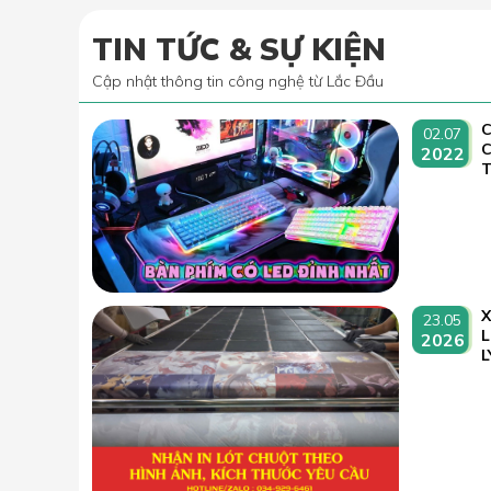
TIN TỨC & SỰ KIỆN
Cập nhật thông tin công nghệ từ Lắc Đầu
C
02.07
2022
T
23.05
L
2026
L