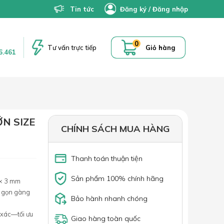
Tin tức
Đăng ký
/
Đăng nhập
0
Tư vấn trực tiếp
Giỏ hàng
6.461
N SIZE
CHÍNH SÁCH MUA HÀNG
Thanh toán thuận tiện
Sản phẩm 100% chính hãng
 × 3 mm
c gọn gàng
Bảo hành nhanh chóng
 xác—tối ưu
Giao hàng toàn quốc