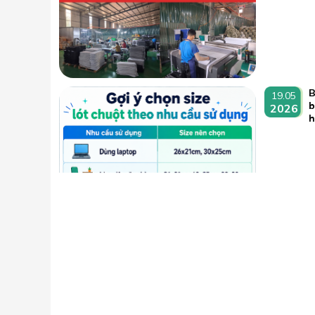
B
19.05
b
2026