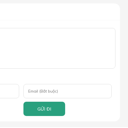
GỬI ĐI