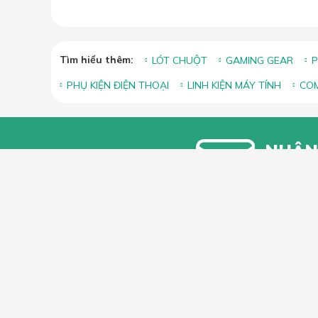
Tìm hiểu thêm:
LÓT CHUỘT
GAMING GEAR
P
PHỤ KIỆN ĐIỆN THOẠI
LINH KIỆN MÁY TÍNH
COM
NHẬN
Bạn vui lòn
khuyến mãi
HỖ TRỢ 
Hướng dẫ
Hướng dẫ
66 Xã Đàn, Phường Phương Liên, Quận
Góp ý, Kh