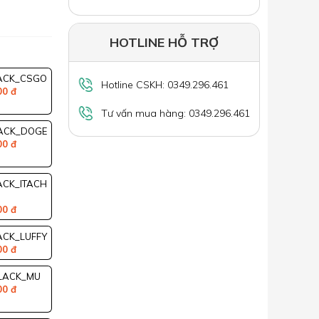
HOTLINE HỖ TRỢ
ACK_CSGO
Hotline CSKH: 0349.296.461
00 đ
Tư vấn mua hàng: 0349.296.461
ACK_DOGE
00 đ
ACK_ITACH
00 đ
ACK_LUFFY
00 đ
LACK_MU
00 đ