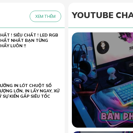
YOUTUBE CH
XEM THÊM
HẤT ! SIÊU CHẤT ! LED RGB
CHẤT NHẤT BẠN TỪNG
HẤY LUÔN !!
XƯỞNG IN LÓT CHUỘT SỐ
ƯỢNG LỚN, IN LẤY NGAY, XỬ
Ý SỰ KIẾN GẤP SIÊU TỐC