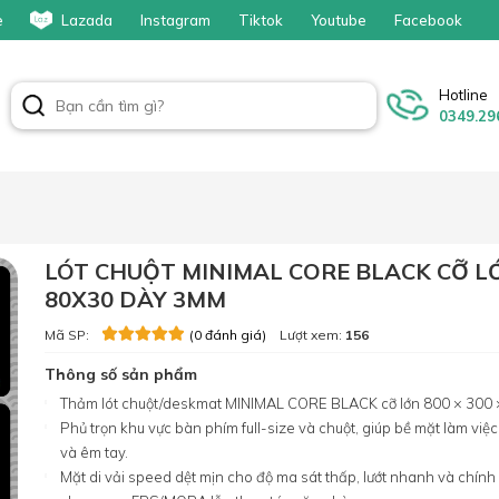
e
Lazada
Instagram
Tiktok
Youtube
Facebook
Hotline
0349.29
LÓT CHUỘT MINIMAL CORE BLACK CỠ LỚ
80X30 DÀY 3MM
Mã SP:
Lượt xem:
156
(0 đánh giá)
Thông số sản phẩm
Thảm lót chuột/deskmat MINIMAL CORE BLACK cỡ lớn 800 × 300
Phủ trọn khu vực bàn phím full-size và chuột, giúp bề mặt làm việ
và êm tay.
Mặt di vải speed dệt mịn cho độ ma sát thấp, lướt nhanh và chính