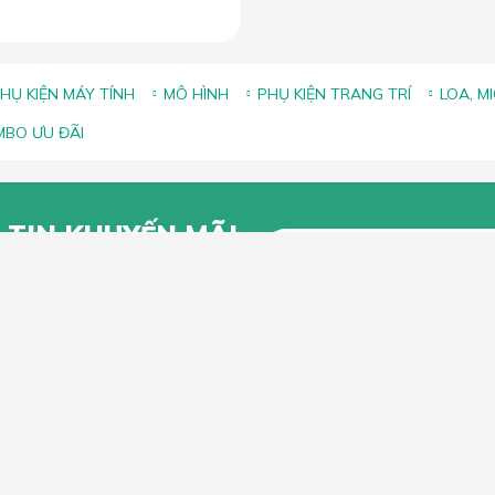
HỤ KIỆN MÁY TÍNH
MÔ HÌNH
PHỤ KIỆN TRANG TRÍ
LOA, M
BO ƯU ĐÃI
 TIN KHUYẾN MÃI
g để lại Email để nhận thông tin
 từ Lắc Đầu
KHÁCH HÀNG
CHÍNH SÁCH CHUNG
n mua hàng trực tuyến
Chính sách, quy định chung
n thanh toán
Chính sách vận chuyển
iếu Nại
Chính sách bảo hành