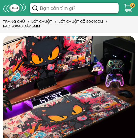
0
TRANG CHỦ
LÓT CHUỘT
LÓT CHUỘT CỠ 90X40CM
PAD 90X40 DÀY 5MM