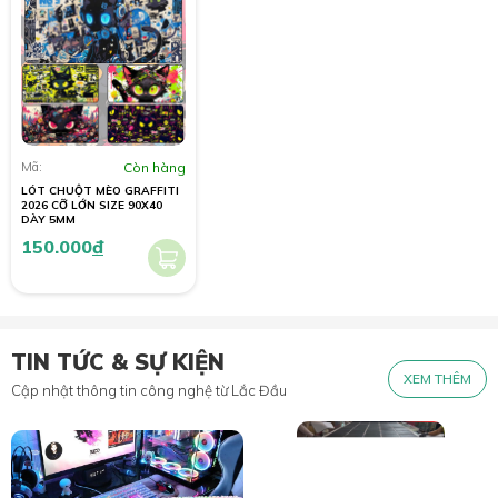
Mã:
Còn hàng
LÓT CHUỘT MÈO GRAFFITI
2026 CỠ LỚN SIZE 90X40
DÀY 5MM
150.000
đ
TIN TỨC & SỰ KIỆN
XEM THÊM
Cập nhật thông tin công nghệ từ Lắc Đầu