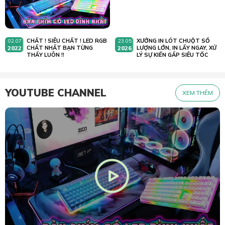
CHẤT ! SIÊU CHẤT ! LED RGB
XƯỞNG IN LÓT CHUỘT SỐ
02.07
23.05
2022
CHẤT NHẤT BẠN TỪNG
2026
LƯỢNG LỚN, IN LẤY NGAY, XỬ
THẤY LUÔN !!
LÝ SỰ KIẾN GẤP SIÊU TỐC
YOUTUBE CHANNEL
XEM THÊM