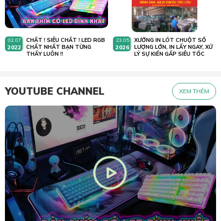
CHẤT ! SIÊU CHẤT ! LED RGB
XƯỞNG IN LÓT CHUỘT SỐ
02.07
23.05
2022
CHẤT NHẤT BẠN TỪNG
2026
LƯỢNG LỚN, IN LẤY NGAY, XỬ
THẤY LUÔN !!
LÝ SỰ KIẾN GẤP SIÊU TỐC
YOUTUBE CHANNEL
XEM THÊM