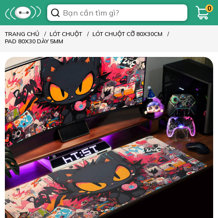
0
TRANG CHỦ
LÓT CHUỘT
LÓT CHUỘT CỠ 80X30CM
PAD 80X30 DÀY 5MM