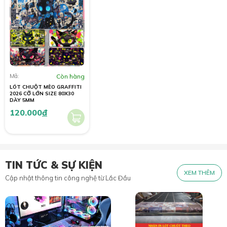
Mã:
Còn hàng
LÓT CHUỘT MÈO GRAFFITI
2026 CỠ LỚN SIZE 80X30
DÀY 5MM
120.000
đ
TIN TỨC & SỰ KIỆN
XEM THÊM
Cập nhật thông tin công nghệ từ Lắc Đầu