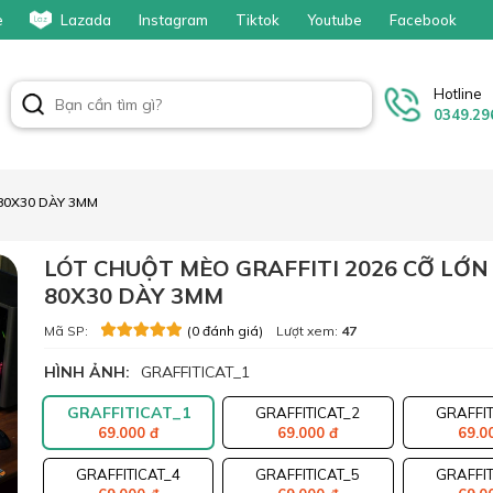
e
Lazada
Instagram
Tiktok
Youtube
Facebook
Hotline
0349.29
80X30 DÀY 3MM
LÓT CHUỘT MÈO GRAFFITI 2026 CỠ LỚN 
80X30 DÀY 3MM
Mã SP:
Lượt xem:
47
(0 đánh giá)
HÌNH ẢNH:
GRAFFITICAT_1
GRAFFITICAT_1
GRAFFITICAT_2
GRAFFIT
69.000 đ
69.000 đ
69.0
GRAFFITICAT_4
GRAFFITICAT_5
GRAFFIT