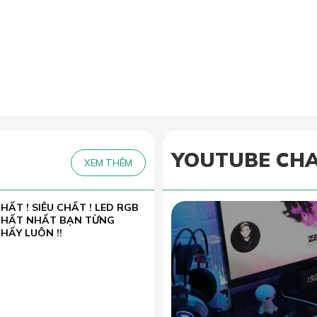
YOUTUBE CH
XEM THÊM
HẤT ! SIÊU CHẤT ! LED RGB
CHẤT NHẤT BẠN TỪNG
HẤY LUÔN !!