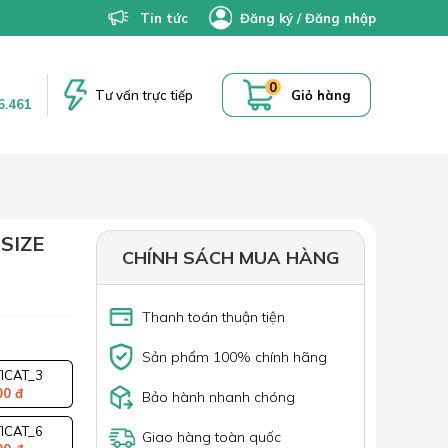
Tin tức
Đăng ký
/
Đăng nhập
0
Tư vấn trực tiếp
Giỏ hàng
6.461
SIZE
CHÍNH SÁCH MUA HÀNG
Thanh toán thuận tiện
Sản phẩm 100% chính hãng
ICAT_3
00 đ
Bảo hành nhanh chóng
ICAT_6
Giao hàng toàn quốc