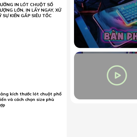
XƯỞNG IN LÓT CHUỘT SỐ
ƯỢNG LỚN, IN LẤY NGAY, XỬ
Ý SỰ KIẾN GẤP SIÊU TỐC
ảng kích thước lót chuột phổ
iến và cách chọn size phù
hợp