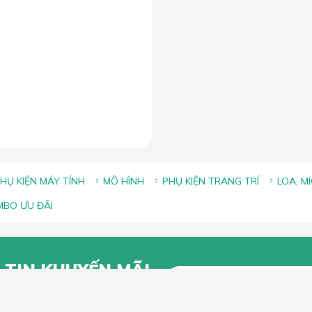
HỤ KIỆN MÁY TÍNH
MÔ HÌNH
PHỤ KIỆN TRANG TRÍ
LOA, M
BO ƯU ĐÃI
 TIN KHUYẾN MÃI
g để lại Email để nhận thông tin
 từ Lắc Đầu