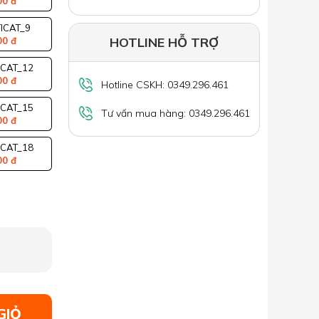
00 đ
ICAT_9
HOTLINE HỖ TRỢ
00 đ
ICAT_12
00 đ
Hotline CSKH: 0349.296.461
ICAT_15
Tư vấn mua hàng: 0349.296.461
00 đ
ICAT_18
00 đ
GIỎ