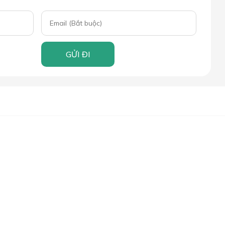
GỬI ĐI