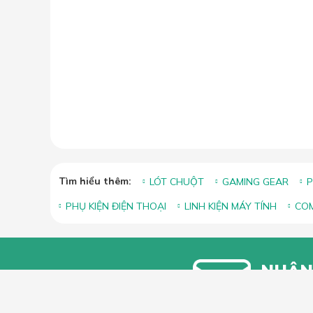
Tìm hiểu thêm:
LÓT CHUỘT
GAMING GEAR
P
PHỤ KIỆN ĐIỆN THOẠI
LINH KIỆN MÁY TÍNH
COM
NHẬN
Bạn vui lòn
khuyến mãi