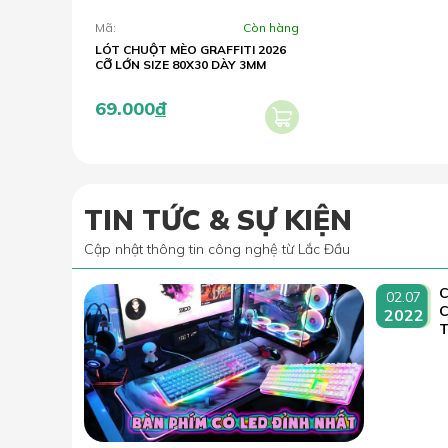
Mã:
Còn hàng
LÓT CHUỘT MÈO GRAFFITI 2026
CỠ LỚN SIZE 80X30 DÀY 3MM
69.000
đ
TIN TỨC & SỰ KIỆN
Cập nhật thông tin công nghệ từ Lắc Đầu
C
02.07
2022
T