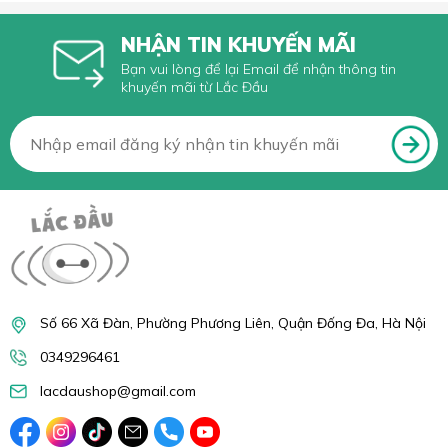
NHẬN TIN KHUYẾN MÃI
Bạn vui lòng để lại Email để nhận thông tin
khuyến mãi từ Lắc Đầu
Số 66 Xã Đàn, Phường Phương Liên, Quận Đống Đa, Hà Nội
0349296461
lacdaushop@gmail.com