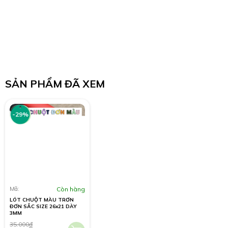
SẢN PHẨM ĐÃ XEM
-29%
Mã:
Còn hàng
LÓT CHUỘT MÀU TRƠN
ĐƠN SẮC SIZE 26x21 DÀY
3MM
35.000
đ