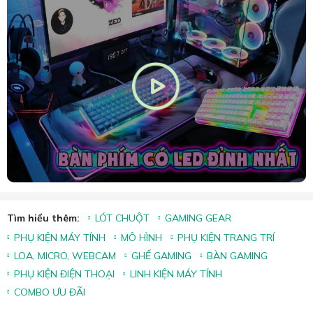
Tìm hiểu thêm:
LÓT CHUỘT
GAMING GEAR
PHỤ KIỆN MÁY TÍNH
MÔ HÌNH
PHỤ KIỆN TRANG TRÍ
LOA, MICRO, WEBCAM
GHẾ GAMING
BÀN GAMING
PHỤ KIỆN ĐIỆN THOẠI
LINH KIỆN MÁY TÍNH
COMBO ƯU ĐÃI