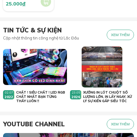
25.000
đ
TIN TỨC & SỰ KIỆN
XEM THÊM
Cập nhật thông tin công nghệ từ Lắc Đầu
CHẤT ! SIÊU CHẤT ! LED RGB
XƯỞNG IN LÓT CHUỘT SỐ
02.07
23.05
2022
CHẤT NHẤT BẠN TỪNG
2026
LƯỢNG LỚN, IN LẤY NGAY, XỬ
THẤY LUÔN !!
LÝ SỰ KIẾN GẤP SIÊU TỐC
YOUTUBE CHANNEL
XEM THÊM