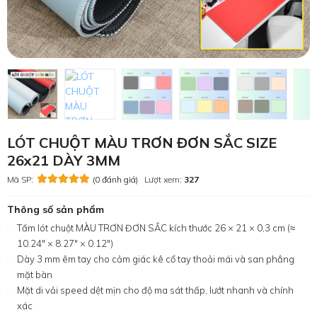
LÓT CHUỘT MÀU TRƠN ĐƠN SẮC SIZE
26x21 DÀY 3MM
Mã SP:
(0 đánh giá)
Lượt xem:
327
Thông số sản phẩm
Tấm lót chuột MÀU TRƠN ĐƠN SẮC kích thước 26 × 21 × 0,3 cm (≈
10.24″ × 8.27″ × 0.12″)
Dày 3 mm êm tay cho cảm giác kê cổ tay thoải mái và san phẳng
mặt bàn
Mặt di vải speed dệt mịn cho độ ma sát thấp, lướt nhanh và chính
xác