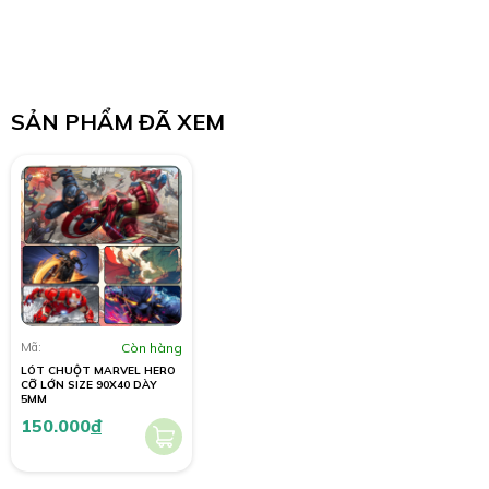
SẢN PHẨM ĐÃ XEM
Mã:
Còn hàng
LÓT CHUỘT MARVEL HERO
CỠ LỚN SIZE 90X40 DÀY
5MM
150.000
đ