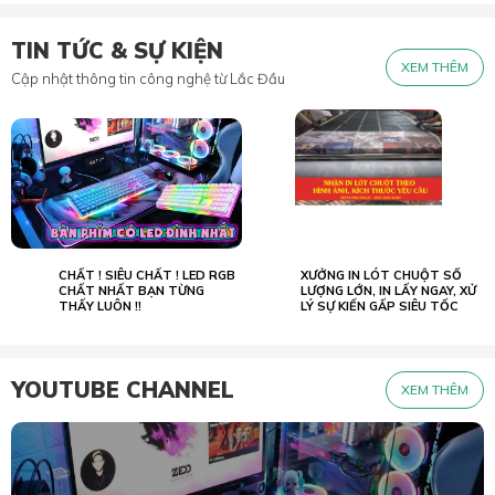
TIN TỨC & SỰ KIỆN
XEM THÊM
Cập nhật thông tin công nghệ từ Lắc Đầu
CHẤT ! SIÊU CHẤT ! LED RGB
XƯỞNG IN LÓT CHUỘT SỐ
02.07
23.05
2022
CHẤT NHẤT BẠN TỪNG
2026
LƯỢNG LỚN, IN LẤY NGAY, XỬ
THẤY LUÔN !!
LÝ SỰ KIẾN GẤP SIÊU TỐC
YOUTUBE CHANNEL
XEM THÊM