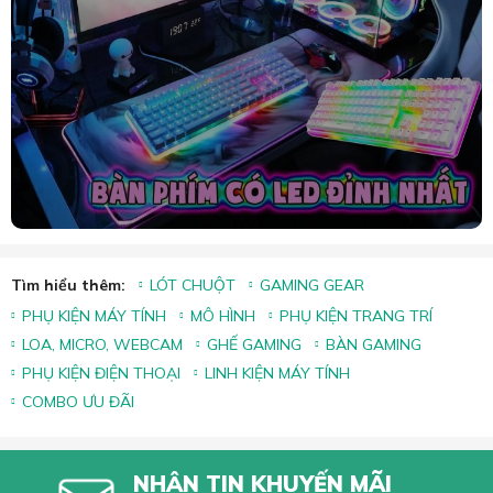
Tìm hiểu thêm:
LÓT CHUỘT
GAMING GEAR
PHỤ KIỆN MÁY TÍNH
MÔ HÌNH
PHỤ KIỆN TRANG TRÍ
LOA, MICRO, WEBCAM
GHẾ GAMING
BÀN GAMING
PHỤ KIỆN ĐIỆN THOẠI
LINH KIỆN MÁY TÍNH
COMBO ƯU ĐÃI
NHẬN TIN KHUYẾN MÃI