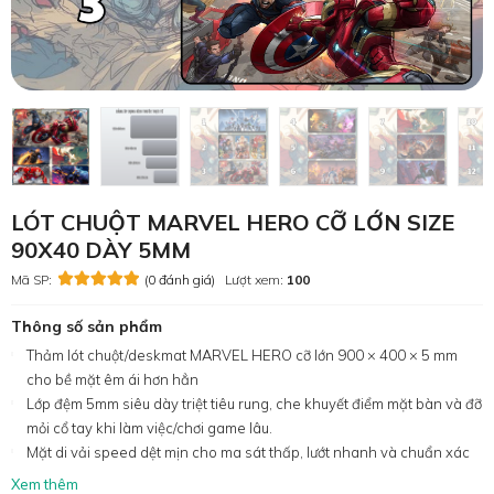
LÓT CHUỘT MARVEL HERO CỠ LỚN SIZE
90X40 DÀY 5MM
Mã SP:
(0 đánh giá)
Lượt xem:
100
Thông số sản phẩm
Thảm lót chuột/deskmat MARVEL HERO cỡ lớn 900 × 400 × 5 mm
cho bề mặt êm ái hơn hẳn
Lớp đệm 5mm siêu dày triệt tiêu rung, che khuyết điểm mặt bàn và đỡ
mỏi cổ tay khi làm việc/chơi game lâu.
Mặt di vải speed dệt mịn cho ma sát thấp, lướt nhanh và chuẩn xác
Xem thêm