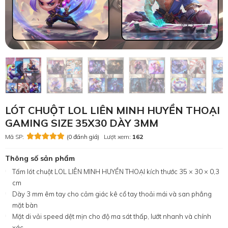
LÓT CHUỘT LOL LIÊN MINH HUYỀN THOẠI
GAMING SIZE 35X30 DÀY 3MM
Mã SP:
(0 đánh giá)
Lượt xem:
162
Thông số sản phẩm
Tấm lót chuột LOL LIÊN MINH HUYỀN THOẠI kích thước 35 × 30 × 0,3
cm
Dày 3 mm êm tay cho cảm giác kê cổ tay thoải mái và san phẳng
mặt bàn
Mặt di vải speed dệt mịn cho độ ma sát thấp, lướt nhanh và chính
xác