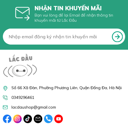
NHẬN TIN KHUYẾN MÃI
Bạn vui lòng để lại Email để nhận thông tin
khuyến mãi từ Lắc Đầu
Số 66 Xã Đàn, Phường Phương Liên, Quận Đống Đa, Hà Nội
0349296461
lacdaushop@gmail.com