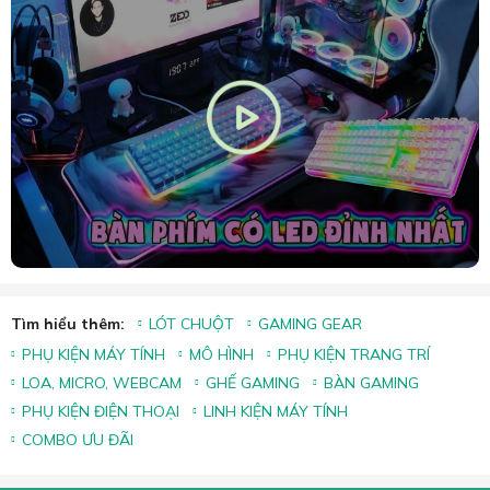
Tìm hiểu thêm:
LÓT CHUỘT
GAMING GEAR
PHỤ KIỆN MÁY TÍNH
MÔ HÌNH
PHỤ KIỆN TRANG TRÍ
LOA, MICRO, WEBCAM
GHẾ GAMING
BÀN GAMING
PHỤ KIỆN ĐIỆN THOẠI
LINH KIỆN MÁY TÍNH
COMBO ƯU ĐÃI