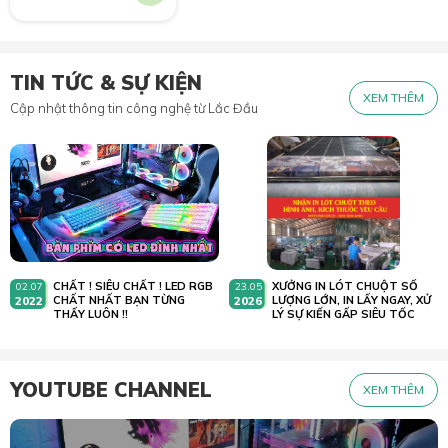
TIN TỨC & SỰ KIỆN
XEM THÊM
Cập nhật thông tin công nghệ từ Lắc Đầu
CHẤT ! SIÊU CHẤT ! LED RGB
XƯỞNG IN LÓT CHUỘT SỐ
02.07
23.05
2022
CHẤT NHẤT BẠN TỪNG
2026
LƯỢNG LỚN, IN LẤY NGAY, XỬ
THẤY LUÔN !!
LÝ SỰ KIẾN GẤP SIÊU TỐC
YOUTUBE CHANNEL
XEM THÊM