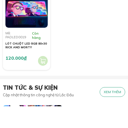
Mã:
Còn
PADLED0019
hàng
LÓT CHUỘT LED RGB 80×30
RICK AND MORTY
120.000
đ
TIN TỨC & SỰ KIỆN
XEM THÊM
Cập nhật thông tin công nghệ từ Lắc Đầu