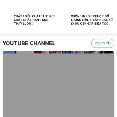
CHẤT ! SIÊU CHẤT ! LED RGB
XƯỞNG IN LÓT CHUỘT SỐ
02.07
23.05
2022
CHẤT NHẤT BẠN TỪNG
2026
LƯỢNG LỚN, IN LẤY NGAY, XỬ
THẤY LUÔN !!
LÝ SỰ KIẾN GẤP SIÊU TỐC
YOUTUBE CHANNEL
XEM THÊM