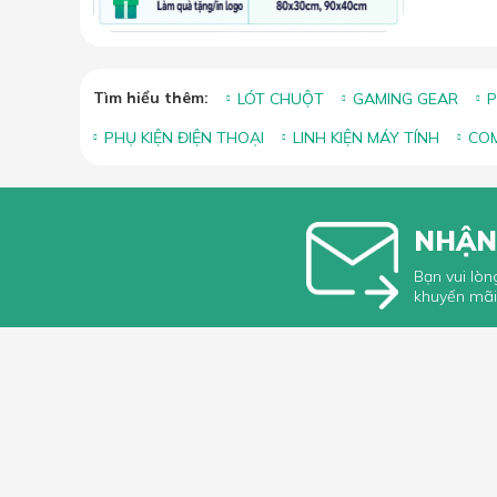
Tìm hiểu thêm:
LÓT CHUỘT
GAMING GEAR
P
PHỤ KIỆN ĐIỆN THOẠI
LINH KIỆN MÁY TÍNH
COM
NHẬN
Bạn vui lòn
khuyến mãi
HỖ TRỢ 
Hướng dẫ
Hướng dẫ
66 Xã Đàn, Phường Phương Liên, Quận
Góp ý, Kh