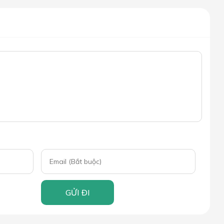
GỬI ĐI