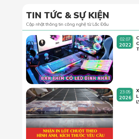
TIN TỨC & SỰ KIỆN
Cập nhật thông tin công nghệ từ Lắc Đầu
C
02.07
2022
T
23.05
L
2026
L