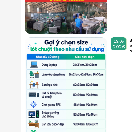
B
19.05
b
2026