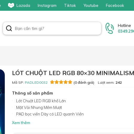
e
Lazada
Instagram
Tiktok
Youtube
Facebook
Hotline
0349.29
LÓT CHUỘT LED RGB 80×30 MINIMALISM
Mã SP:
PADLED0032
Lượt xem:
242
(0 đánh giá)
Thông số sản phẩm
Lót Chuột LED RGB khổ Lớn
Mặt Vải Nhung Mềm Mượt
PAD bọc viền Dày có LED quanh Viền
Xem thêm