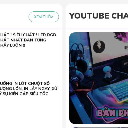
YOUTUBE CH
XEM THÊM
HẤT ! SIÊU CHẤT ! LED RGB
CHẤT NHẤT BẠN TỪNG
HẤY LUÔN !!
XƯỞNG IN LÓT CHUỘT SỐ
ƯỢNG LỚN, IN LẤY NGAY, XỬ
Ý SỰ KIẾN GẤP SIÊU TỐC