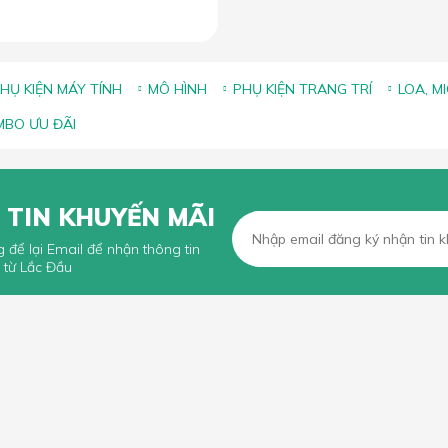
HỤ KIỆN MÁY TÍNH
MÔ HÌNH
PHỤ KIỆN TRANG TRÍ
LOA, M
BO ƯU ĐÃI
 TIN KHUYẾN MÃI
g để lại Email để nhận thông tin
 từ Lắc Đầu
KHÁCH HÀNG
CHÍNH SÁCH CHUNG
n mua hàng trực tuyến
Chính sách, quy định chung
n thanh toán
Chính sách vận chuyển
iếu Nại
Chính sách bảo hành