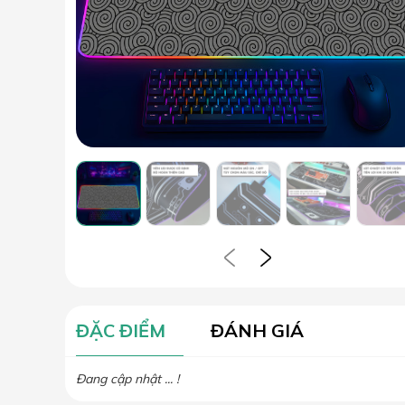
ĐẶC ĐIỂM
ĐÁNH GIÁ
Đang cập nhật ... !