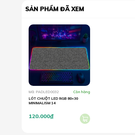
SẢN PHẨM ĐÃ XEM
Mã: PADLED0032
Còn hàng
LÓT CHUỘT LED RGB 80×30
MINIMALISM 14
120.000
đ