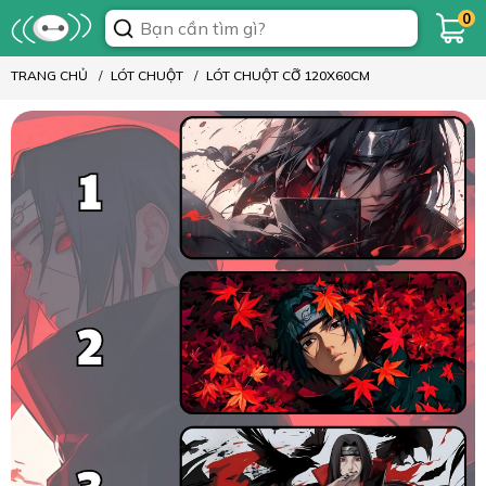
0
TRANG CHỦ
LÓT CHUỘT
LÓT CHUỘT CỠ 120X60CM