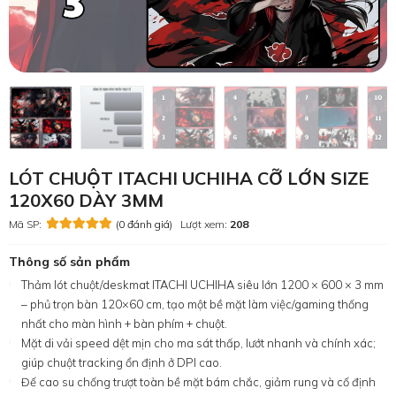
LÓT CHUỘT ITACHI UCHIHA CỠ LỚN SIZE
120X60 DÀY 3MM
Mã SP:
(0 đánh giá)
Lượt xem:
208
Thông số sản phẩm
Thảm lót chuột/deskmat ITACHI UCHIHA siêu lớn 1200 × 600 × 3 mm
– phủ trọn bàn 120×60 cm, tạo một bề mặt làm việc/gaming thống
nhất cho màn hình + bàn phím + chuột.
Mặt di vải speed dệt mịn cho ma sát thấp, lướt nhanh và chính xác;
giúp chuột tracking ổn định ở DPI cao.
Đế cao su chống trượt toàn bề mặt bám chắc, giảm rung và cố định