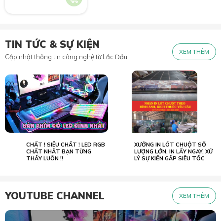
TIN TỨC & SỰ KIỆN
XEM THÊM
Cập nhật thông tin công nghệ từ Lắc Đầu
CHẤT ! SIÊU CHẤT ! LED RGB
XƯỞNG IN LÓT CHUỘT SỐ
02.07
23.05
2022
CHẤT NHẤT BẠN TỪNG
2026
LƯỢNG LỚN, IN LẤY NGAY, XỬ
THẤY LUÔN !!
LÝ SỰ KIẾN GẤP SIÊU TỐC
YOUTUBE CHANNEL
XEM THÊM