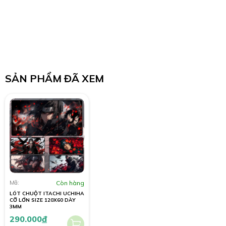
SẢN PHẨM ĐÃ XEM
Mã:
Còn hàng
LÓT CHUỘT ITACHI UCHIHA
CỠ LỚN SIZE 120X60 DÀY
3MM
290.000
đ