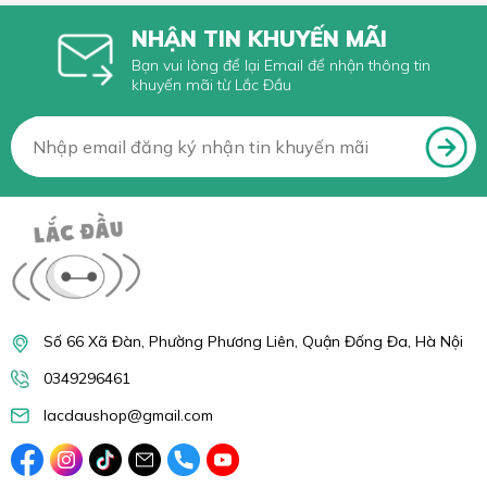
NHẬN TIN KHUYẾN MÃI
Bạn vui lòng để lại Email để nhận thông tin
khuyến mãi từ Lắc Đầu
Số 66 Xã Đàn, Phường Phương Liên, Quận Đống Đa, Hà Nội
0349296461
lacdaushop@gmail.com