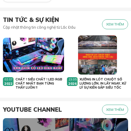
TIN TỨC & SỰ KIỆN
XEM THÊM
Cập nhật thông tin công nghệ từ Lắc Đầu
CHẤT ! SIÊU CHẤT ! LED RGB
XƯỞNG IN LÓT CHUỘT SỐ
02.07
23.05
2022
CHẤT NHẤT BẠN TỪNG
2026
LƯỢNG LỚN, IN LẤY NGAY, XỬ
THẤY LUÔN !!
LÝ SỰ KIẾN GẤP SIÊU TỐC
YOUTUBE CHANNEL
XEM THÊM