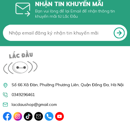
NHẬN TIN KHUYẾN MÃI
Bạn vui lòng để lại Email để nhận thông tin
khuyến mãi từ Lắc Đầu
Số 66 Xã Đàn, Phường Phương Liên, Quận Đống Đa, Hà Nội
0349296461
lacdaushop@gmail.com