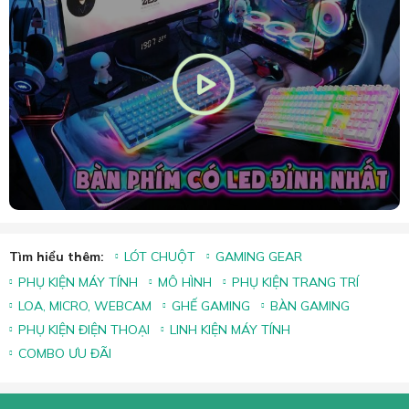
Tìm hiểu thêm:
LÓT CHUỘT
GAMING GEAR
PHỤ KIỆN MÁY TÍNH
MÔ HÌNH
PHỤ KIỆN TRANG TRÍ
LOA, MICRO, WEBCAM
GHẾ GAMING
BÀN GAMING
PHỤ KIỆN ĐIỆN THOẠI
LINH KIỆN MÁY TÍNH
COMBO ƯU ĐÃI