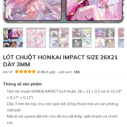
LÓT CHUỘT HONKAI IMPACT SIZE 26X21
DÀY 3MM
Mã SP:
(0 đánh giá)
Lượt xem:
155
Thông số sản phẩm
Tấm lót chuột HONKAI IMPACT kích thước 26 × 21 × 0,3 cm (≈ 10.24″
× 8.27″ × 0.12″)
Dày 3 mm êm tay cho cảm giác kê cổ tay thoải mái và san phẳng
mặt bàn
Mặt di vải speed dệt mịn cho độ ma sát thấp, lướt nhanh và chính
xác