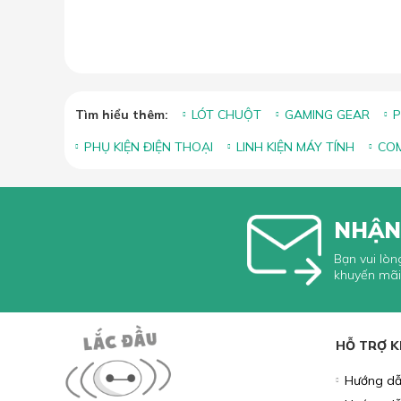
Tìm hiểu thêm:
LÓT CHUỘT
GAMING GEAR
P
PHỤ KIỆN ĐIỆN THOẠI
LINH KIỆN MÁY TÍNH
COM
NHẬN
Bạn vui lòn
khuyến mãi
HỖ TRỢ 
Hướng dẫ