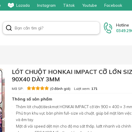
e
Lazada
Instagram
Tiktok
Youtube
Facebook
Hotline
0349.29
LÓT CHUỘT HONKAI IMPACT CỠ LỚN SI
90X40 DÀY 3MM
Mã SP:
Lượt xem:
171
(0 đánh giá)
Thông số sản phẩm
Thảm lót chuột/deskmat HONKAI IMPACT cỡ lớn 900 × 400 × 3 m
Phủ trọn khu vực bàn phím full-size và chuột, giúp bề mặt làm việ
và êm tay.
Mặt di vải speed dệt mịn cho độ ma sát thấp, lướt nhanh và chính