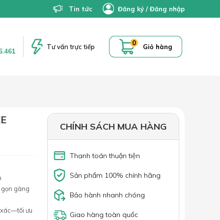
Tin tức
Đăng ký
/
Đăng nhập
0
Tư vấn trực tiếp
Giỏ hàng
6.461
ZE
CHÍNH SÁCH MUA HÀNG
Thanh toán thuận tiện
Sản phẩm 100% chính hãng
m
c gọn gàng
Bảo hành nhanh chóng
 xác—tối ưu
Giao hàng toàn quốc