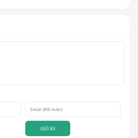
GỬI ĐI