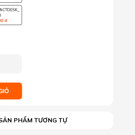
ACTDESK_
8
00 đ
GIỎ
SẢN PHẨM TƯƠNG TỰ