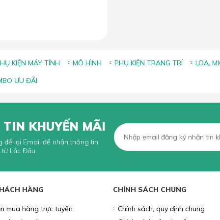
HỤ KIỆN MÁY TÍNH
MÔ HÌNH
PHỤ KIỆN TRANG TRÍ
LOA, M
BO ƯU ĐÃI
 TIN KHUYẾN MÃI
g để lại Email để nhận thông tin
 từ Lắc Đầu
KHÁCH HÀNG
CHÍNH SÁCH CHUNG
n mua hàng trực tuyến
Chính sách, quy định chung