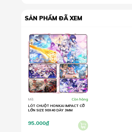
SẢN PHẨM ĐÃ XEM
Mã:
Còn hàng
LÓT CHUỘT HONKAI IMPACT CỠ
LỚN SIZE 90X40 DÀY 3MM
95.000
đ