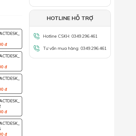
HOTLINE HỖ TRỢ
ACTDESK_
Hotline CSKH: 0349.296.461
00 đ
Tư vấn mua hàng: 0349.296.461
ACTDESK_
00 đ
ACTDESK_
00 đ
ACTDESK_
2
00 đ
ACTDESK_
5
00 đ