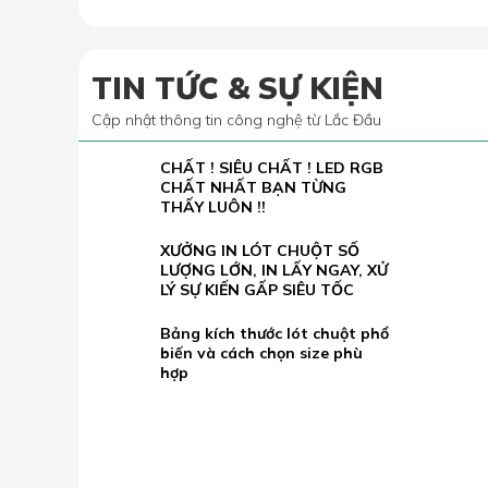
TIN TỨC & SỰ KIỆN
Cập nhật thông tin công nghệ từ Lắc Đầu
CHẤT ! SIÊU CHẤT ! LED RGB
02.07
CHẤT NHẤT BẠN TỪNG
2022
THẤY LUÔN !!
XƯỞNG IN LÓT CHUỘT SỐ
23.05
LƯỢNG LỚN, IN LẤY NGAY, XỬ
2026
LÝ SỰ KIẾN GẤP SIÊU TỐC
Bảng kích thước lót chuột phổ
19.05
biến và cách chọn size phù
2026
hợp