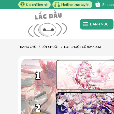
Địa chỉ liên hệ
Hotline trực tuyến
Shope
DANH MỤC
TRANG CHỦ
LÓT CHUỘT
LÓT CHUỘT CỠ 90X40CM