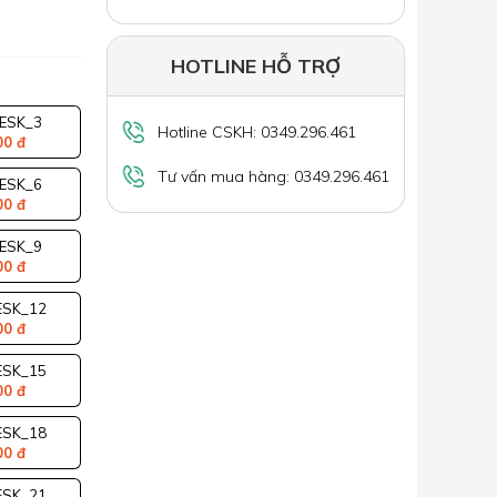
HOTLINE HỖ TRỢ
ESK_3
Hotline CSKH: 0349.296.461
00 đ
Tư vấn mua hàng: 0349.296.461
ESK_6
00 đ
ESK_9
00 đ
SK_12
00 đ
SK_15
00 đ
SK_18
00 đ
SK_21