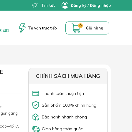
Tin tức
Đăng ký
/
Đăng nhập
0
Tư vấn trực tiếp
Giỏ hàng
6.461
E
CHÍNH SÁCH MUA HÀNG
Thanh toán thuận tiện
Sản phẩm 100% chính hãng
mm
c gọn gàng
Bảo hành nhanh chóng
 xác—tối ưu
Giao hàng toàn quốc