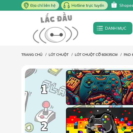
Địa chỉ liên hệ
Hotline trực tuyến
Shope
DANH MỤC
TRANG CHỦ
LÓT CHUỘT
LÓT CHUỘT CỠ 60X35CM
PAD 