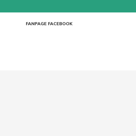
ICRO, WEBCAM
GHẾ GAMING
BÀN GAMING
FANPAGE FACEBOOK