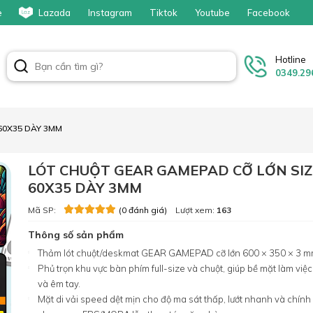
e
Lazada
Instagram
Tiktok
Youtube
Facebook
Hotline
0349.29
60X35 DÀY 3MM
LÓT CHUỘT GEAR GAMEPAD CỠ LỚN SIZ
60X35 DÀY 3MM
Mã SP:
Lượt xem:
163
(0 đánh giá)
Thông số sản phẩm
Thảm lót chuột/deskmat GEAR GAMEPAD cỡ lớn 600 × 350 × 3 
Phủ trọn khu vực bàn phím full-size và chuột, giúp bề mặt làm việ
và êm tay.
Mặt di vải speed dệt mịn cho độ ma sát thấp, lướt nhanh và chính