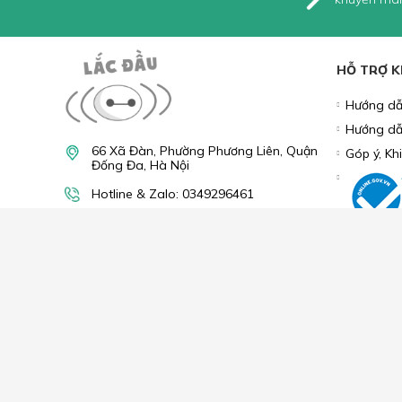
Tìm hiểu thêm:
LÓT CHUỘT
GAMING GEAR
P
PHỤ KIỆN ĐIỆN THOẠI
LINH KIỆN MÁY TÍNH
COM
NHẬN
Bạn vui lòn
khuyến mãi
HỖ TRỢ 
Hướng dẫ
Hướng dẫ