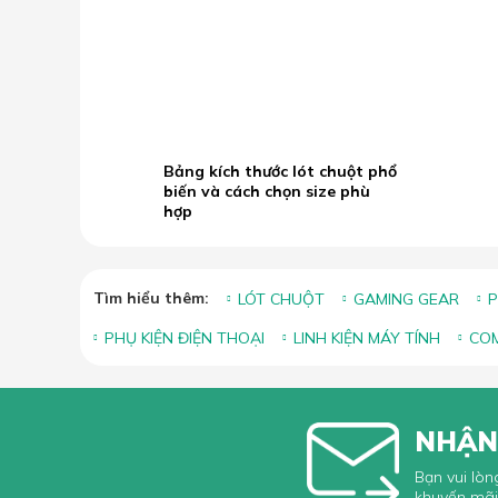
B
19.05
b
2026