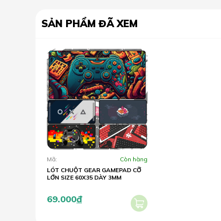
SẢN PHẨM ĐÃ XEM
Mã:
Còn hàng
LÓT CHUỘT GEAR GAMEPAD CỠ
LỚN SIZE 60X35 DÀY 3MM
69.000
đ