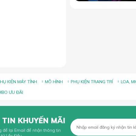
ảng kích thước lót chuột phổ
iến và cách chọn size phù
hợp