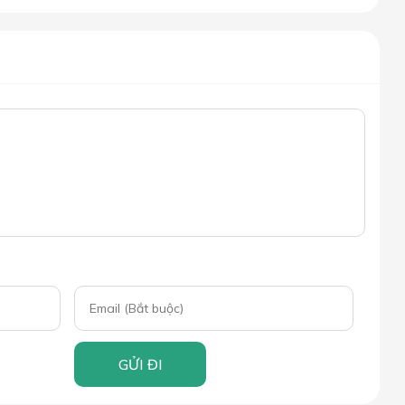
GỬI ĐI