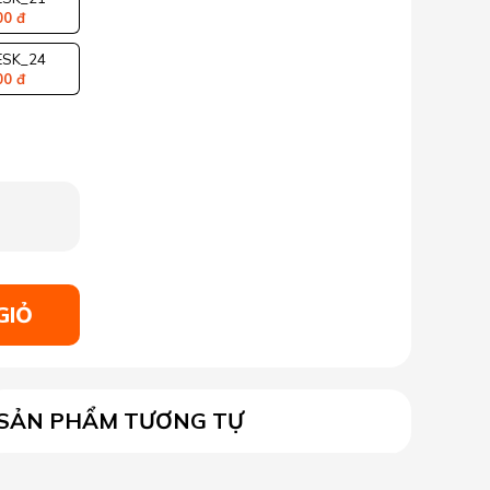
00 đ
SK_24
00 đ
GIỎ
SẢN PHẨM TƯƠNG TỰ