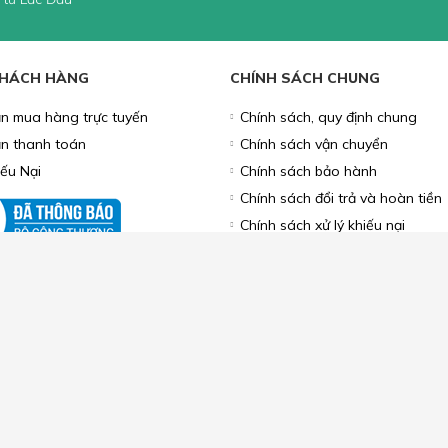
HỤ KIỆN MÁY TÍNH
MÔ HÌNH
PHỤ KIỆN TRANG TRÍ
LOA, M
BO ƯU ĐÃI
 TIN KHUYẾN MÃI
g để lại Email để nhận thông tin
 từ Lắc Đầu
KHÁCH HÀNG
CHÍNH SÁCH CHUNG
n mua hàng trực tuyến
Chính sách, quy định chung
n thanh toán
Chính sách vận chuyển