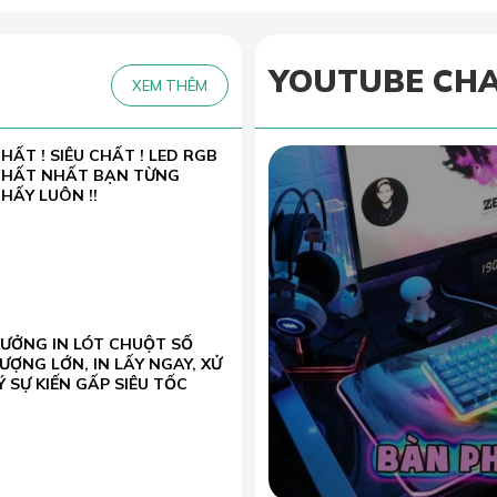
YOUTUBE CH
XEM THÊM
HẤT ! SIÊU CHẤT ! LED RGB
CHẤT NHẤT BẠN TỪNG
HẤY LUÔN !!
XƯỞNG IN LÓT CHUỘT SỐ
ƯỢNG LỚN, IN LẤY NGAY, XỬ
Ý SỰ KIẾN GẤP SIÊU TỐC