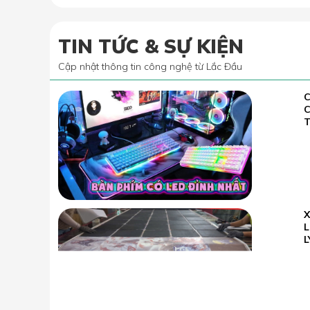
TIN TỨC & SỰ KIỆN
Cập nhật thông tin công nghệ từ Lắc Đầu
C
02.07
2022
T
23.05
L
2026
L