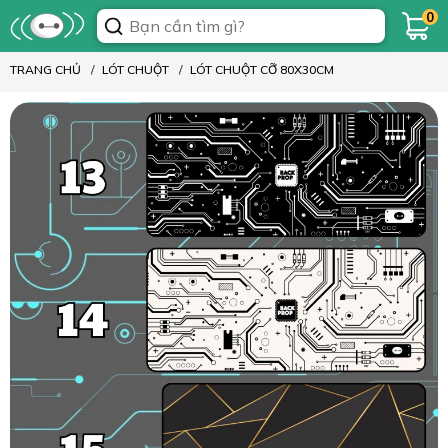
0
TRANG CHỦ
LÓT CHUỘT
LÓT CHUỘT CỠ 80X30CM