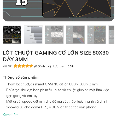
LÓT CHUỘT GAMING CỠ LỚN SIZE 80X30
DÀY 3MM
Mã SP:
(0 đánh giá)
Lượt xem:
139
Thông số sản phẩm
Thảm lót chuột/deskmat GAMING cỡ lớn 800 × 300 × 3 mm
Phủ trọn khu vực bàn phím full-size và chuột, giúp bề mặt làm việc
gọn gàng và êm tay.
Mặt di vải speed dệt mịn cho độ ma sát thấp, lướt nhanh và chính
xác—tối ưu cho game FPS/MOBA lẫn thao tác văn phòng.
Xem thêm