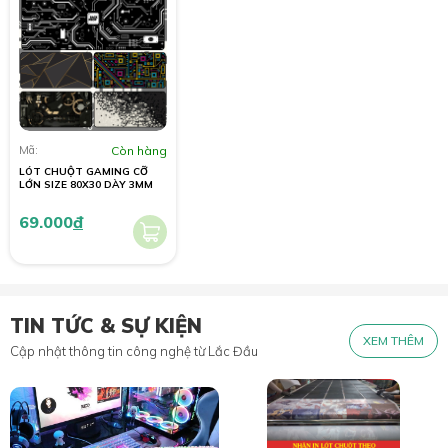
Mã:
Còn hàng
LÓT CHUỘT GAMING CỠ
LỚN SIZE 80X30 DÀY 3MM
69.000
đ
TIN TỨC & SỰ KIỆN
XEM THÊM
Cập nhật thông tin công nghệ từ Lắc Đầu