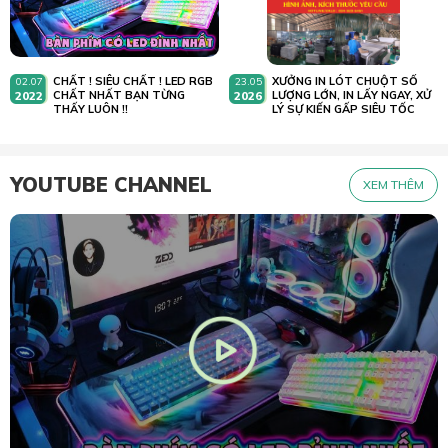
CHẤT ! SIÊU CHẤT ! LED RGB
XƯỞNG IN LÓT CHUỘT SỐ
02.07
23.05
2022
CHẤT NHẤT BẠN TỪNG
2026
LƯỢNG LỚN, IN LẤY NGAY, XỬ
THẤY LUÔN !!
LÝ SỰ KIẾN GẤP SIÊU TỐC
YOUTUBE CHANNEL
XEM THÊM