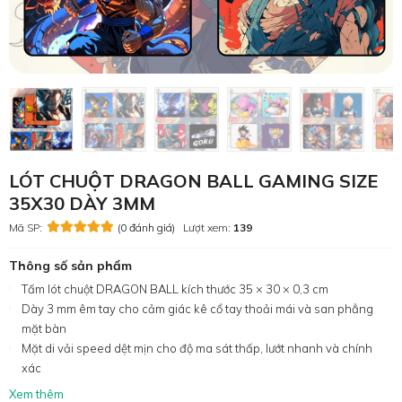
LÓT CHUỘT DRAGON BALL GAMING SIZE
35X30 DÀY 3MM
Mã SP:
(0 đánh giá)
Lượt xem:
139
Thông số sản phẩm
Tấm lót chuột DRAGON BALL kích thước 35 × 30 × 0,3 cm
Dày 3 mm êm tay cho cảm giác kê cổ tay thoải mái và san phẳng
mặt bàn
Mặt di vải speed dệt mịn cho độ ma sát thấp, lướt nhanh và chính
xác
Xem thêm