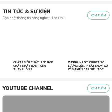
TIN TỨC & SỰ KIỆN
XEM THÊM
Cập nhật thông tin công nghệ từ Lắc Đầu
CHẤT ! SIÊU CHẤT ! LED RGB
XƯỞNG IN LÓT CHUỘT SỐ
02.07
23.05
2022
CHẤT NHẤT BẠN TỪNG
2026
LƯỢNG LỚN, IN LẤY NGAY, XỬ
THẤY LUÔN !!
LÝ SỰ KIẾN GẤP SIÊU TỐC
YOUTUBE CHANNEL
XEM THÊM