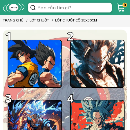
0
TRANG CHỦ
LÓT CHUỘT
LÓT CHUỘT CỠ 35X30CM