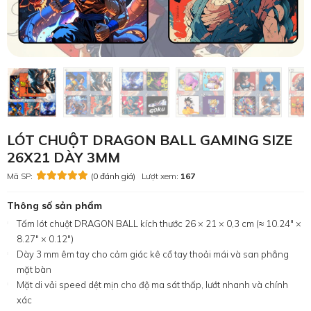
LÓT CHUỘT DRAGON BALL GAMING SIZE
26X21 DÀY 3MM
Mã SP:
(0 đánh giá)
Lượt xem:
167
Thông số sản phẩm
Tấm lót chuột DRAGON BALL kích thước 26 × 21 × 0,3 cm (≈ 10.24″ ×
8.27″ × 0.12″)
Dày 3 mm êm tay cho cảm giác kê cổ tay thoải mái và san phẳng
mặt bàn
Mặt di vải speed dệt mịn cho độ ma sát thấp, lướt nhanh và chính
xác