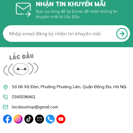
NHẬN TIN KHUYẾN MÃI
Bạn vui lòng để lại Email để nhận thông tin
khuyến mãi từ Lắc Đầu
Số 66 Xã Đàn, Phường Phương Liên, Quận Đống Đa, Hà Nội
0349296461
lacdaushop@gmail.com