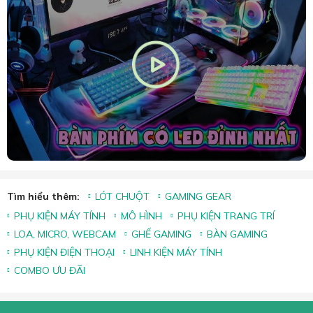
Tìm hiểu thêm:
LÓT CHUỘT
GAMING GEAR
PHỤ KIỆN MÁY TÍNH
MÔ HÌNH
PHỤ KIỆN TRANG TRÍ
LOA, MICRO, WEBCAM
GHẾ GAMING
BÀN GAMING
PHỤ KIỆN ĐIỆN THOẠI
LINH KIỆN MÁY TÍNH
COMBO ƯU ĐÃI