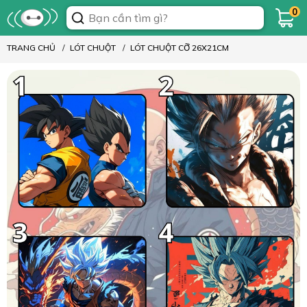
0
TRANG CHỦ
LÓT CHUỘT
LÓT CHUỘT CỠ 26X21CM