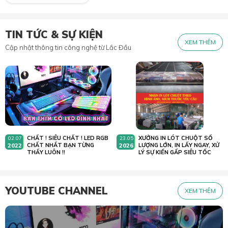
TIN TỨC & SỰ KIỆN
XEM THÊM
Cập nhật thông tin công nghệ từ Lắc Đầu
CHẤT ! SIÊU CHẤT ! LED RGB
XƯỞNG IN LÓT CHUỘT SỐ
02.07
23.05
2022
CHẤT NHẤT BẠN TỪNG
2026
LƯỢNG LỚN, IN LẤY NGAY, XỬ
THẤY LUÔN !!
LÝ SỰ KIẾN GẤP SIÊU TỐC
YOUTUBE CHANNEL
XEM THÊM